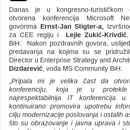
Danas je u kongresno-turističkom 
otvorena konferencija Microsoft 
govorima
Ernst-Jan Stigter-a,
Izvršno
za CEE regiju i
Lejle Zukić-Krivdić
,
BiH. Nakon pozdravnih govora, uslijed
predavanja na kojima su se pridruži
Director u Enterprise Strategy and Archite
Dizdarević
, vođa MS Community BiH.
„
Pripala
mi
je
velika
č
ast
da
otvor
konferenciju
,
koja
je
u
protekle
najrespektabilnija
IT
konferencija
u
kontinuirano
promovira
upotrebu
info
cilju
modernizacije
poslovanja
i
ostalih
a
š
to
su
obrazovanje
i
javna
uprava
i
st