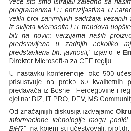
ve
ć
e
š
to
smo
istrajali
zajedno
sa
na
š
i
programerima
i
IT
entuzijastima
. U nar
veliki broj zanimljivih sadržaja vezanih 
iz svijeta Microsofta i IT trendova uopš
biti na novim verzijama naših proizv
predstavljena u zadnjih nekoliko mje
predstavljena bh. javnosti,“
izjavio je
En
Direktor Microsoft-a za CEE regiju.
U nastavku konferencije, oko 500 učesn
prisustvuje na preko 60 kvalitetnih 
predavača iz Bosne i Hercegovine i regi
cjelina: BIZ, IT PRO, DEV, MS Communit
Od značajnijih diskusija izdvajamo
Okru
Informacione
tehnologije
mogu
podi
ć
i
BiH
?”, na kojem su učestvovali: prof.dr