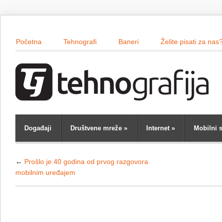
Početna
Tehnografi
Baneri
Želite pisati za nas
Događaji
Društvene mreže
»
Internet
»
Mobilni s
←
Prošlo je 40 godina od prvog razgovora
mobilnim uređajem