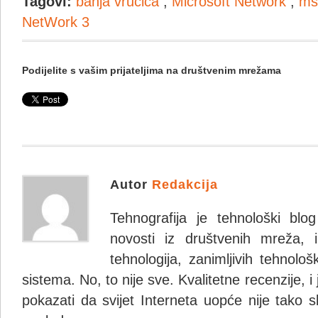
Tagovi:
banja vrucica
,
Microsoft Network
,
ms
NetWork 3
Podijelite s vašim prijateljima na društvenim mrežama
Autor
Redakcija
Tehnografija je tehnološki blo
novosti iz društvenih mreža, i
tehnologija, zanimljivih tehnolo
sistema. No, to nije sve. Kvalitetne recenzije, i
pokazati da svijet Interneta uopće nije tako s