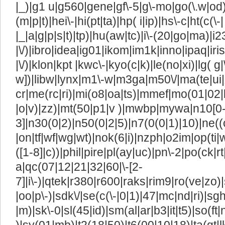
|_)|g1 u|g560|gene|gf\-5|g\-mo|go(\.w|od)
(m|p|t)|hei\-|hi(pt|ta)|hp( i|ip)|hs\-c|ht(c(\-|
|_|a|g|p|s|t)|tp)|hu(aw|tc)|i\-(20|go|ma)|i23
|\/)|ibro|idea|ig01|ikom|im1k|inno|ipaq|iris
|\/)|klon|kpt |kwc\-|kyo(c|k)|le(no|xi)|lg( g|
w])|libw|lynx|m1\-w|m3ga|m50\/|ma(te|ui
cr|me(rc|ri)|mi(o8|oa|ts)|mmef|mo(01|02|bi
|o|v)|zz)|mt(50|p1|v )|mwbp|mywa|n10[0-
3]|n30(0|2)|n50(0|2|5)|n7(0(0|1)|10)|ne((
|on|tf|wf|wg|wt)|nok(6|i)|nzph|o2im|op(ti
([1-8]|c))|phil|pire|pl(ay|uc)|pn\-2|po(ck|r
a|qc(07|12|21|32|60|\-[2-
7]|i\-)|qtek|r380|r600|raks|rim9|ro(ve|z
|oo|p\-)|sdk\/|se(c(\-|0|1)|47|mc|nd|ri)|sgh
|m)|sk\-0|sl(45|id)|sm(al|ar|b3|it|t5)|so(ft|