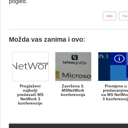
pogled.
Web
Fac
Možda vas zanima i ovo:
Proglašeni
Završena 3.
Promjene u
najbolji
MSNetWork
predavanjim
predavači MS
konferencija
na MS NetWo
NetWork 3
3 konferencij
konferencije