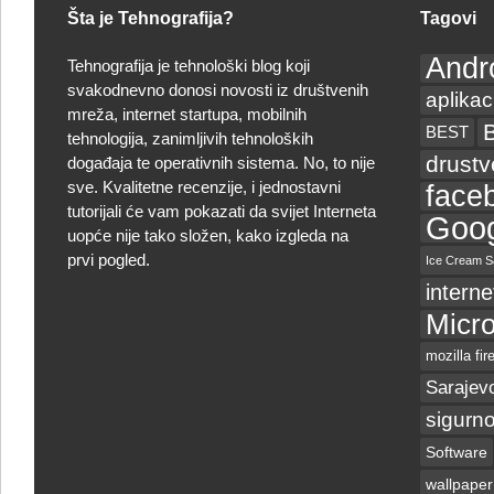
Šta je Tehnografija?
Tagovi
Andr
Tehnografija je tehnološki blog koji
svakodnevno donosi novosti iz društvenih
aplikac
mreža, internet startupa, mobilnih
BEST
tehnologija, zanimljivih tehnoloških
drust
događaja te operativnih sistema. No, to nije
sve. Kvalitetne recenzije, i jednostavni
face
tutorijali će vam pokazati da svijet Interneta
Goog
uopće nije tako složen, kako izgleda na
prvi pogled.
Ice Cream S
interne
Micro
mozilla fir
Sarajev
sigurno
Software
wallpaper