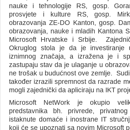
nauke i tehnologije RS, gosp. Goran
prosvjete i kulture RS, gosp. Mirko
obrazovanja ZE-DO Kanton, gosp. Dami
obrazovanja, nauke i mladih Kantona Sa
Microsoft Hrvatske i Srbije. Zajedni
Okruglog stola je da je investiranje
iznimnog značaja, a izražena je i sp
zastupaju stav da je ulaganje u obrazovan
ne trošak u budućnost ove zemlje. Sudi
također izrazili spremnost da razrade m
mogli zajednički da apliciraju na IKT pro
Microsoft NetWork je okupio veliki
predstavnika bh. privrede, privatnog
istaknute domaće i inostrane IT struč
koji će se upoznati sa novim Microsoft p