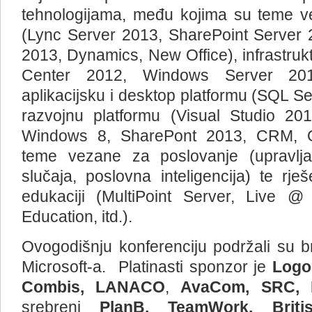
tehnologijama, među kojima su teme v
(Lync Server 2013, SharePoint Server
2013, Dynamics, New Office), infrastruk
Center 2012, Windows Server 201
aplikacijsku i desktop platformu (SQL S
razvojnu platformu (Visual Studio 2
Windows 8, SharePont 2013, CRM, Of
teme vezane za poslovanje (upravljan
slučaja, poslovna inteligencija) te rje
edukaciji (MultiPoint Server, Live @
Education, itd.).
Ovogodišnju konferenciju podržali su br
Microsoft-a. Platinasti sponzor je
Logo
Combis, LANACO
,
AvaCom, SRC, 
srebreni
PlanB, TeamWork, Briti