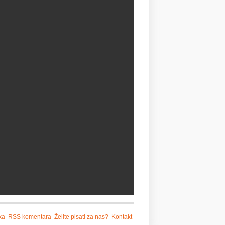
ka
RSS komentara
Želite pisati za nas?
Kontakt