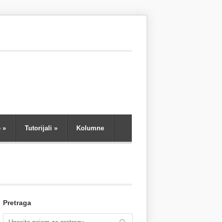
e
»
Tutorijali
»
Kolumne
Pretraga