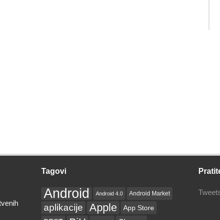
Tagovi
Pratit
Android
Tweets
Android Market
Android 4.0
tvenih
Apple
aplikacije
App Store