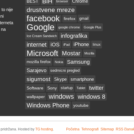
BiH
BEST
Chrome
browser
drustvene mreze
to nije
ni
facebook
firefox
gmail
nterneta
Google
google chrome
Google Plus
 na
infografika
Ice Cream Sandwich
internet
iOS
iPhone
linux
iPad
Microsoft
Mostar
Mozilla
Samsung
mozilla firefox
Nokia
Sarajevo
sedmicni pregled
sigurnost
Skype
smartphone
twitter
Software
Sony
startup
Tablet
windows
windows 8
wallpaper
Windows Phone
youtube
 pridržana. Hosted by
TG hosting
.
Početna
Tehnografi
Sitemap
RSS člana