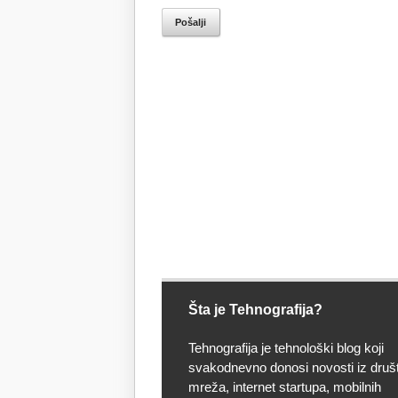
Pošalji
Šta je Tehnografija?
Tehnografija je tehnološki blog koji
svakodnevno donosi novosti iz druš
mreža, internet startupa, mobilnih