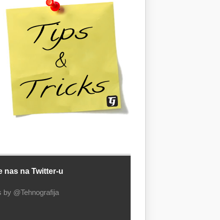
e nas na Twitter-u
 by @Tehnografija