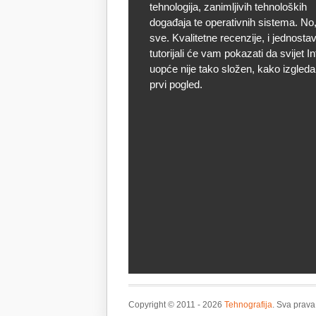
tehnologija, zanimljivih tehnoloških
događaja te operativnih sistema. No, 
sve. Kvalitetne recenzije, i jednostav
tutorijali će vam pokazati da svijet I
uopće nije tako složen, kako izgleda
prvi pogled.
Copyright © 2011 - 2026
Tehnografija
. Sva prava