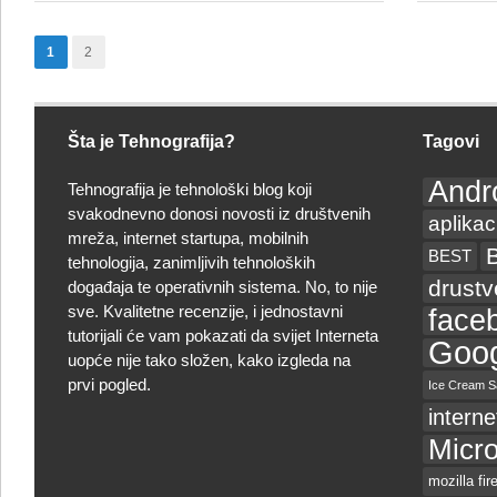
prvi
proizvođač
1
2
Microsoft
pametnih
telefona
Šta je Tehnografija?
Tagovi
u
Q4
Andr
Tehnografija je tehnološki blog koji
svakodnevno donosi novosti iz društvenih
aplikac
mreža, internet startupa, mobilnih
BEST
tehnologija, zanimljivih tehnoloških
drust
događaja te operativnih sistema. No, to nije
sve. Kvalitetne recenzije, i jednostavni
face
tutorijali će vam pokazati da svijet Interneta
Goog
uopće nije tako složen, kako izgleda na
prvi pogled.
Ice Cream S
interne
Micro
mozilla fir