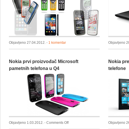
milijardu
smartphone-
a,
za
drugu
će
nam
Objavljeno 27.04.2012. -
1 komentar
Objavljeno 2
trebati
još
3
Nokia prvi proizvođač Microsoft
Nokia pr
godine
pametnih telefona u Q4
telefone
on
Objavljeno 1.03.2012. -
Comments Off
Objavljeno 2
Nokia