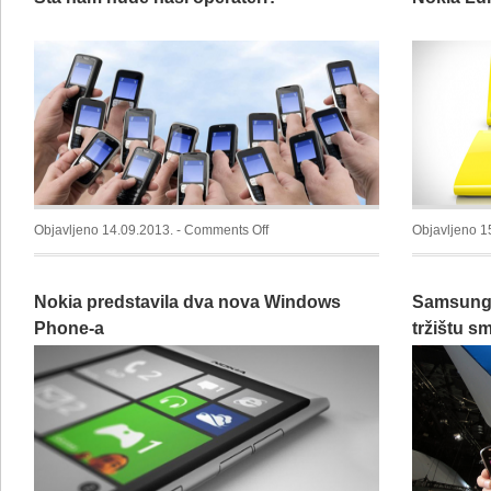
on
Objavljeno 14.09.2013. -
Comments Off
Objavljeno 1
Šta
nam
Nokia predstavila dva nova Windows
Samsung 
nude
naši
Phone-a
tržištu s
operateri?
najveći p