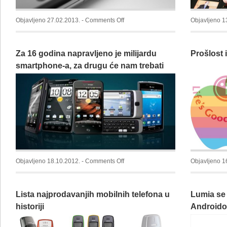
on
Objavljeno 27.02.2013. -
Comments Off
Objavljeno 1
Nokia
predstavila
Za 16 godina napravljeno je milijardu
Prošlost 
dva
nova
smartphone-a, za drugu će nam trebati
Windows
još 3 godine
Phone-
a
on
Objavljeno 18.10.2012. -
Comments Off
Objavljeno 1
Za
16
Lista najprodavanjih mobilnih telefona u
Lumia se 
godina
napravljeno
historiji
Android
je