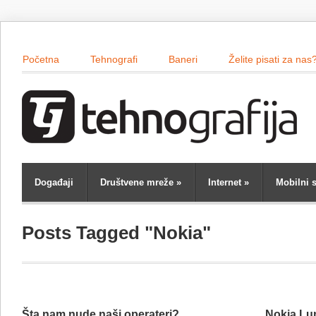
Početna
Tehnografi
Baneri
Želite pisati za nas
Događaji
Društvene mreže
»
Internet
»
Mobilni s
Posts Tagged "Nokia"
Šta nam nude naši operateri?
Nokia Lum