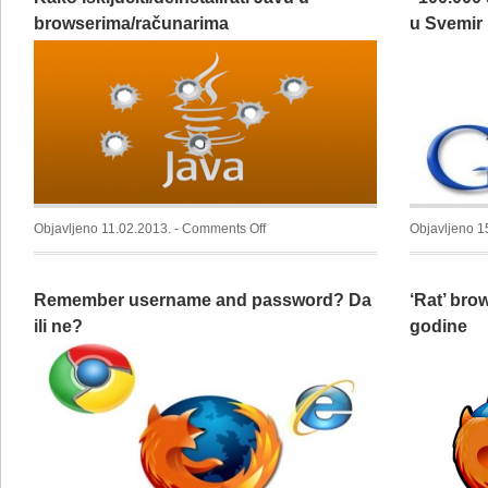
browserima/računarima
u Svemir
on
Objavljeno 11.02.2013. -
Comments Off
Objavljeno 1
Kako
isključiti/deinstalirati
Remember username and password? Da
‘Rat’ bro
Javu
u
ili ne?
godine
browserima/računarima