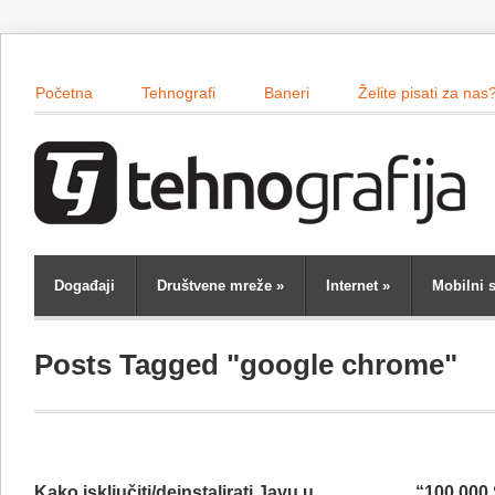
Početna
Tehnografi
Baneri
Želite pisati za nas
Događaji
Društvene mreže
»
Internet
»
Mobilni s
Posts Tagged "google chrome"
Kako isključiti/deinstalirati Javu u
“100.000