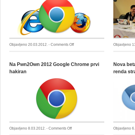
on
Objavljeno 20.03.2012. -
Comments Off
Objavljeno 1
Chrome
prvi
Na Pwn2Own 2012 Google Chrome prvi
Nova bet
put
u
hakiran
renda str
historiji
ispred
Internet
Explorer-
a
on
Objavljeno 8.03.2012. -
Comments Off
Objavljeno 6
Na