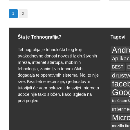
Pwn2Own
2012
1
2
Google
Chrome
prvi
Šta je Tehnografija?
Tagovi
hakiran
Andr
Tehnografija je tehnološki blog koji
svakodnevno donosi novosti iz društvenih
aplikac
mreža, internet startupa, mobilnih
BEST
tehnologija, zanimljivih tehnoloških
drust
događaja te operativnih sistema. No, to nije
sve. Kvalitetne recenzije, i jednostavni
face
tutorijali će vam pokazati da svijet Interneta
Goog
uopće nije tako složen, kako izgleda na
prvi pogled.
Ice Cream S
interne
Micro
mozilla fir