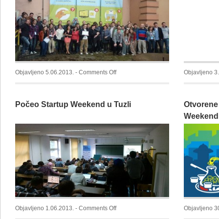
Mostaru
on
Objavljeno 5.06.2013. -
Comments Off
Objavljeno 3
Završen
prvi
Počeo Startup Weekend u Tuzli
Otvorene 
Tuzla
Startup
Weekend 
Weekend
on
Objavljeno 1.06.2013. -
Comments Off
Objavljeno 3
Počeo