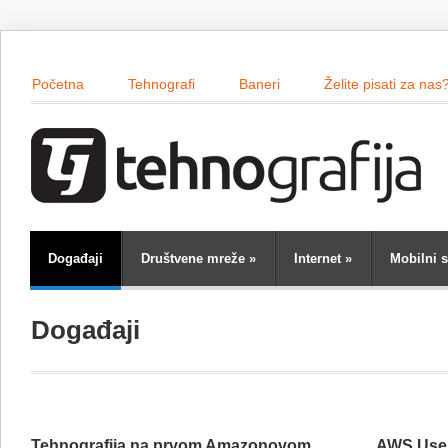
Početna
Tehnografi
Baneri
Želite pisati za nas
Događaji
Društvene mreže
»
Internet
»
Mobilni s
Događaji
Tehnografija na prvom Amazonovom
AWS User