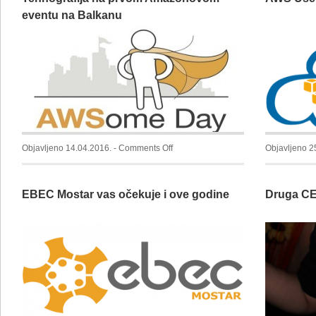
eventu na Balkanu
on
Objavljeno 14.04.2016. -
Comments Off
Objavljeno 2
Tehnografija
na
EBEC Mostar vas očekuje i ove godine
Druga CE
prvom
Amazonovom
eventu
na
Balkanu