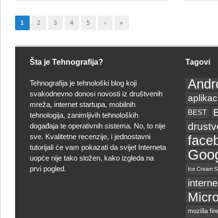
Startup
Weekend
1
2
3
4
5
›
»
u
Tuzli
Šta je Tehnografija?
Tagovi
Andr
Tehnografija je tehnološki blog koji
svakodnevno donosi novosti iz društvenih
aplikac
mreža, internet startupa, mobilnih
BEST
tehnologija, zanimljivih tehnoloških
drust
događaja te operativnih sistema. No, to nije
sve. Kvalitetne recenzije, i jednostavni
face
tutorijali će vam pokazati da svijet Interneta
Goog
uopće nije tako složen, kako izgleda na
prvi pogled.
Ice Cream S
interne
Micro
mozilla fir