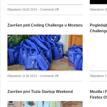
on
Objavljeno 24.02.2014. -
Comments Off
Objavljeno 1
EBEC
Mostar
Završen peti Coding Challenge u Mostaru
Pogledaj
vas
očekuje
Challeng
i
ove
godine
on
Objavljeno 11.06.2013. -
Comments Off
Objavljeno 7
Završen
peti
Završen prvi Tuzla Startup Weekend
Mozilla i
Coding
Challenge
Firefox O
u