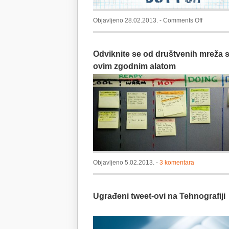
on
Objavljeno 28.02.2013. -
Comments Off
[INFOGRA
U
Odviknite se od društvenih mreža 
pozadini
Faceboo
ovim zgodnim alatom
like
tipke
Objavljeno 5.02.2013. -
3 komentara
Ugrađeni tweet-ovi na Tehnografiji