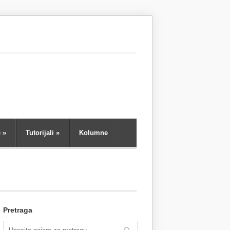
e
»
Tutorijali
»
Kolumne
Pretraga