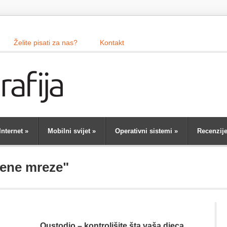
Želite pisati za nas?
Kontakt
Internet
»
Mobilni svijet
»
Operativni sistemi
»
Recenzij
vene mreze"
Qustodio – kontrolišite šta vaša djeca