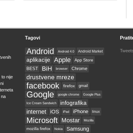
Šta
objaviti
na
internetu?
Tagovi
Pratit
Android
Tweets
Android Market
Android 4.0
tvenih
Apple
aplikacije
App Store
BiH
BEST
Chrome
browser
drustvene mreze
to nije
ni
facebook
firefox
gmail
nterneta
Google
google chrome
Google Plus
 na
infografika
Ice Cream Sandwich
internet
iOS
iPhone
linux
iPad
Microsoft
Mostar
Mozilla
Samsung
mozilla firefox
Nokia