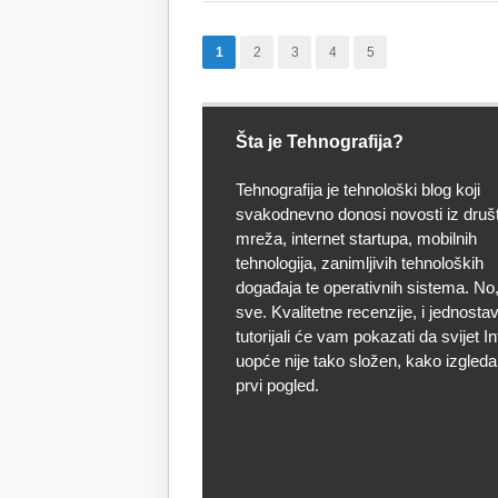
ili
nisam
1
2
3
4
5
na
Facebook-
u!?
Šta je Tehnografija?
Tehnografija je tehnološki blog koji
svakodnevno donosi novosti iz druš
mreža, internet startupa, mobilnih
tehnologija, zanimljivih tehnoloških
događaja te operativnih sistema. No, 
sve. Kvalitetne recenzije, i jednostav
tutorijali će vam pokazati da svijet I
uopće nije tako složen, kako izgleda
prvi pogled.