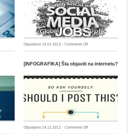
on
Objavljeno 23.01.2013. -
Comments Off
[INFOGRAFIKA]
Društvene
[INFOGRAFIKA] Šta objaviti na internetu?
mreže
i
iji
posao
on
Objavljeno 24.12.2012. -
Comments Off
[INFOGRAFIKA]