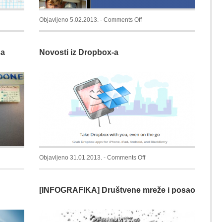
on
Objavljeno 5.02.2013. -
Comments Off
FIKA]
Gdje
su
sa
Novosti iz Dropbox-a
mi
k
prijatelji?
Odgovor
vam
daje
Facebook
aplikacija
on
Objavljeno 31.01.2013. -
Comments Off
Novosti
iz
[INFOGRAFIKA] Društvene mreže i posao
Dropbox-
a