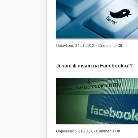
on
Objavljeno 24.01.2013. -
Comments Off
Ugrađeni
tweet-
Jesam ili nisam na Facebook-u!?
ovi
na
Tehnograf
on
Objavljeno 9.01.2013. -
Comments Off
Jesam