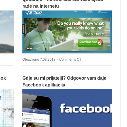
rade na internetu
on
Objavljeno 7.03.2013. -
Comments Off
Qustodio
–
ook
Gdje su mi prijatelji? Odgovor vam daje
kontrolišite
šta
Facebook aplikacija
vaša
djeca
rade
na
internetu