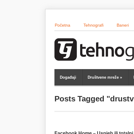
Početna
Tehnografi
Baneri
Događaji
Društvene mreže
»
Posts Tagged "drust
Facebook Home – Uspjeh ili totalni