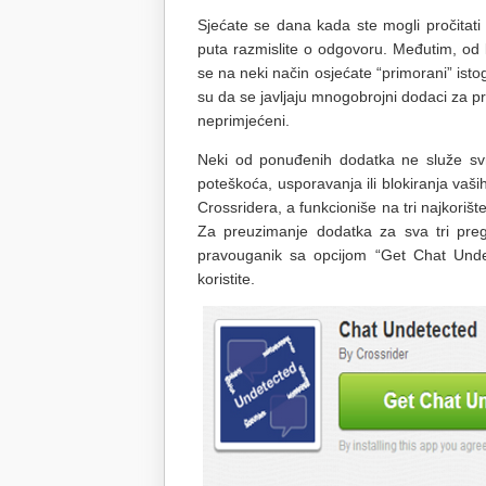
Sjećate se dana kada ste mogli pročitat
puta razmislite o odgovoru. Međutim, od 
se na neki način osjećate “primorani” istog
su da se javljaju mnogobrojni dodaci za p
neprimjećeni.
Neki od ponuđenih dodatka ne služe svrs
poteškoća, usporavanja ili blokiranja vaš
Crossridera, a funkcioniše na tri najkorišt
Za preuzimanje dodatka za sva tri preg
pravouganik sa opcijom “Get Chat Undete
koristite.