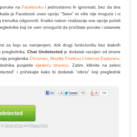
i poruke na
Facebooku
i jednostavno ih ignorisati, bez da dva
kada je Facebook uveo opciju “Seen” to više nije moguće i vi
 trenutka odgovoriti. Kratko nakon realizacije ove opcije počeli
reglednike koji će vam omogućiti da pročitate poruke i ostanete
i za koju su namjenjeni, dok drugi funkcionišu bez ikakvih
ih preglednika.
Chat Undetected
je dodatak razvijen od strane
enija preglenika
Chromeu
,
Mozilla Firefoxu
i
Internet Exploreru
.
lednika posjetite
sljedeću stranicu
. Zatim, kliknite na zeleni
cted” i pričekajte kako bi dodatak “otkrio” koji preglednik