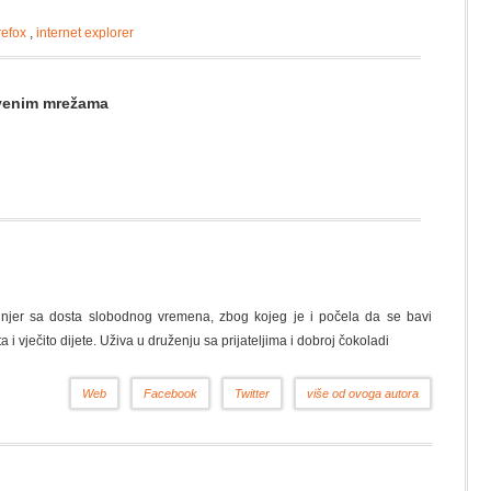
irefox
,
internet explorer
štvenim mrežama
nžinjer sa dosta slobodnog vremena, zbog kojeg je i počela da se bavi
a i vječito dijete. Uživa u druženju sa prijateljima i dobroj čokoladi
Web
Facebook
Twitter
više od ovoga autora