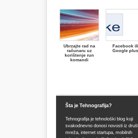
Ubrzajte rad na
Facebook il
računaru uz
Google plu
korištenje run
komandi
Šta je Tehnografija?
Tehnografija je tehnološki blog koji
svakodnevno donosi novosti iz druš
mreža, internet startupa, mobilnih