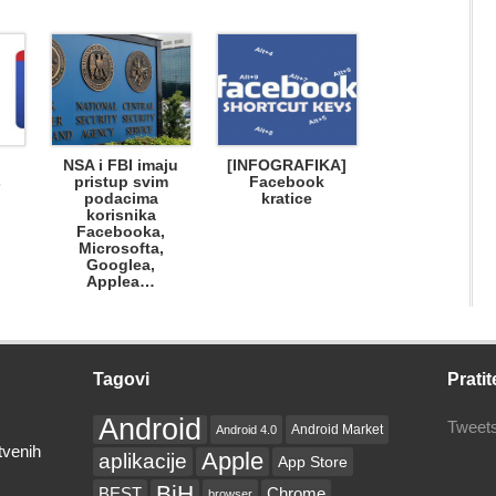
i
NSA i FBI imaju
[INFOGRAFIKA]
s
pristup svim
Facebook
podacima
kratice
korisnika
Facebooka,
Microsofta,
Googlea,
Applea…
Tagovi
Pratit
Android
Tweets
Android Market
Android 4.0
tvenih
Apple
aplikacije
App Store
BiH
BEST
Chrome
browser