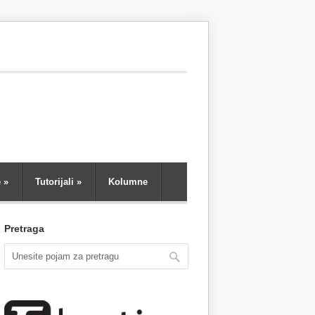
e
»
Tutorijali
»
Kolumne
Pretraga