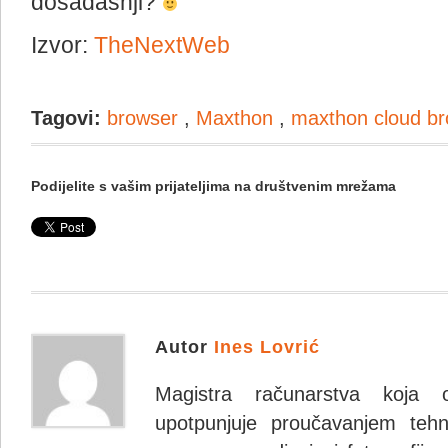
dosadašnji?
Izvor:
TheNextWeb
Tagovi:
browser
,
Maxthon
,
maxthon cloud b
Podijelite s vašim prijateljima na društvenim mrežama
Autor
Ines Lovrić
Magistra računarstva koja 
upotpunjuje proučavanjem tehno