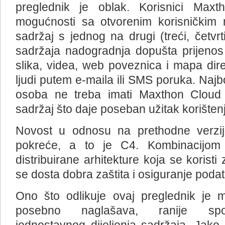
preglednik je oblak. Korisnici Max
mogućnosti sa otvorenim korisničkim 
sadržaj s jednog na drugi (treći, četv
sadržaja nadogradnja dopušta prijenos
slika, videa, web poveznica i mapa dir
ljudi putem e-maila ili SMS poruka. Najbo
osoba ne treba imati Maxthon Cloud 
sadržaj što daje poseban užitak korišten
Novost u odnosu na prethodne verzije
pokreće, a to je C4. Kombinacijom 
distribuirane arhitekture koja se koris
se dosta dobra zaštita i osiguranje poda
Ono što odlikuje ovaj preglednik je 
posebno naglašava, ranije spo