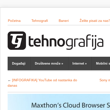
Početna
Tehnografi
Baneri
Želite pisati za nas
Događaji
Društvene mreže
»
Internet
»
Mobilni s
←
[INFOGRAFIKA] YouTube od nastanka do
Sony n
danas