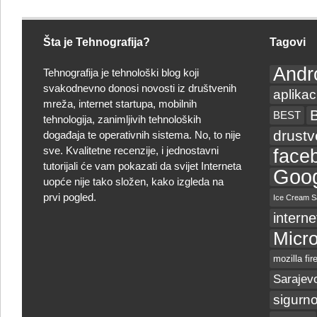
Šta je Tehnografija?
Tagovi
Andr
Tehnografija je tehnološki blog koji
svakodnevno donosi novosti iz društvenih
aplikac
mreža, internet startupa, mobilnih
BEST
tehnologija, zanimljivih tehnoloških
drust
događaja te operativnih sistema. No, to nije
sve. Kvalitetne recenzije, i jednostavni
face
tutorijali će vam pokazati da svijet Interneta
Goog
uopće nije tako složen, kako izgleda na
prvi pogled.
Ice Cream S
interne
Micro
mozilla fir
Sarajev
sigurno