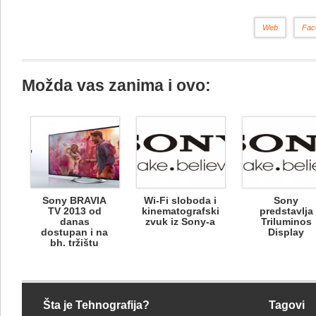
Web
Fac
Možda vas zanima i ovo:
Sony BRAVIA
Wi-Fi sloboda i
Sony
TV 2013 od
kinematografski
predstavlja
danas
zvuk iz Sony-a
Triluminos
dostupan i na
Display
bh. tržištu
Šta je Tehnografija?
Tagovi