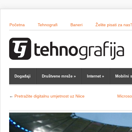
Početna
Tehnografi
Baneri
Želite pisati za nas
Događaji
Društvene mreže
»
Internet
»
Mobilni s
←
Pretražite digitalnu umjetnost uz Niice
Microso