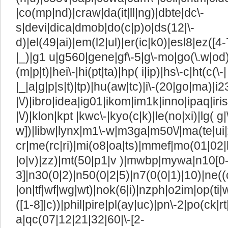
|co(mp|nd)|craw|da(it|ll|ng)|dbte|dc\-
s|devi|dica|dmob|do(c|p)o|ds(12|\-
d)|el(49|ai)|em(l2|ul)|er(ic|k0)|esl8|ez([4-
|_)|g1 u|g560|gene|gf\-5|g\-mo|go(\.w|od)
(m|p|t)|hei\-|hi(pt|ta)|hp( i|ip)|hs\-c|ht(c(\-|
|_|a|g|p|s|t)|tp)|hu(aw|tc)|i\-(20|go|ma)|i23
|\/)|ibro|idea|ig01|ikom|im1k|inno|ipaq|iris
|\/)|klon|kpt |kwc\-|kyo(c|k)|le(no|xi)|lg( g|
w])|libw|lynx|m1\-w|m3ga|m50\/|ma(te|ui
cr|me(rc|ri)|mi(o8|oa|ts)|mmef|mo(01|02|bi
|o|v)|zz)|mt(50|p1|v )|mwbp|mywa|n10[0-
3]|n30(0|2)|n50(0|2|5)|n7(0(0|1)|10)|ne((
|on|tf|wf|wg|wt)|nok(6|i)|nzph|o2im|op(ti
([1-8]|c))|phil|pire|pl(ay|uc)|pn\-2|po(ck|r
a|qc(07|12|21|32|60|\-[2-