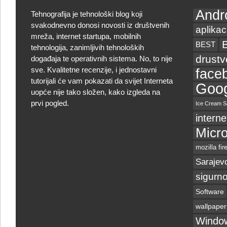
Andr
Tehnografija je tehnološki blog koji
svakodnevno donosi novosti iz društvenih
aplikac
mreža, internet startupa, mobilnih
BEST
tehnologija, zanimljivih tehnoloških
drust
događaja te operativnih sistema. No, to nije
sve. Kvalitetne recenzije, i jednostavni
face
tutorijali će vam pokazati da svijet Interneta
Goog
uopće nije tako složen, kako izgleda na
prvi pogled.
Ice Cream S
interne
Micro
mozilla fir
Sarajev
sigurno
Software
wallpaper
Windo