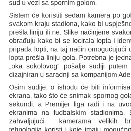
sud u vezi sa spornim golom.
Sistem će koristiti sedam kamera po golu
svakom kraju stadiona, kako bi uspješno a
prešla liniju ili ne. Slike načinjene s
obrađuju kako bi se locirala lopta i iden
pripada lopti, na taj način omogućujući ut
lopta prešla liniju gola. Potrebna je je
„oka sokolovog“ pošalje sudiji putem 
dizajniran u saradnji sa kompanijom Ade
Osim sudije, o ishodu će biti informisa
ekrana, tako što će snimak spornog gola
sekundi, a Premijer liga radi i na uv
ekranima na fudbalskim stadionima.
zahvaljujući kamerama velikih 
tehnologija koristi
i koje imaju mogućno