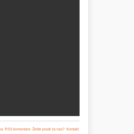
ka
RSS komentara
Želite pisati za nas?
Kontakt