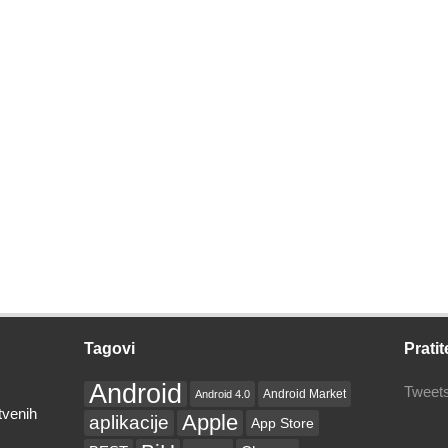
Tagovi
Pratit
Android
Tweets
Android Market
Android 4.0
tvenih
Apple
aplikacije
App Store