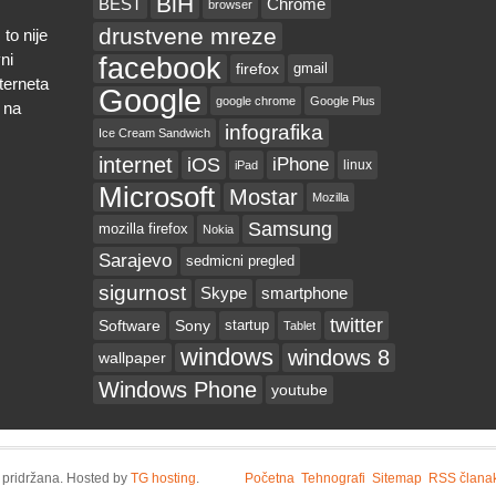
BiH
BEST
Chrome
browser
drustvene mreze
to nije
ni
facebook
firefox
gmail
nterneta
Google
google chrome
Google Plus
 na
infografika
Ice Cream Sandwich
internet
iOS
iPhone
linux
iPad
Microsoft
Mostar
Mozilla
Samsung
mozilla firefox
Nokia
Sarajevo
sedmicni pregled
sigurnost
Skype
smartphone
twitter
Software
Sony
startup
Tablet
windows
windows 8
wallpaper
Windows Phone
youtube
 pridržana. Hosted by
TG hosting
.
Početna
Tehnografi
Sitemap
RSS člana