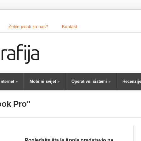
Želite pisati za nas?
Kontakt
Internet
»
Mobilni svijet
»
Operativni sistemi
»
Recenzij
ok Pro"
Pogledajte šta je Apple predstavio na