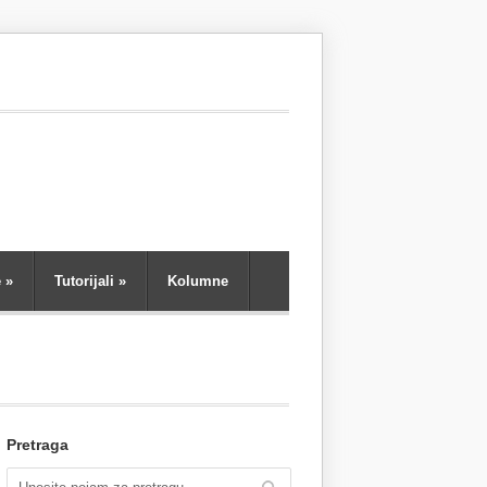
e
»
Tutorijali
»
Kolumne
Pretraga