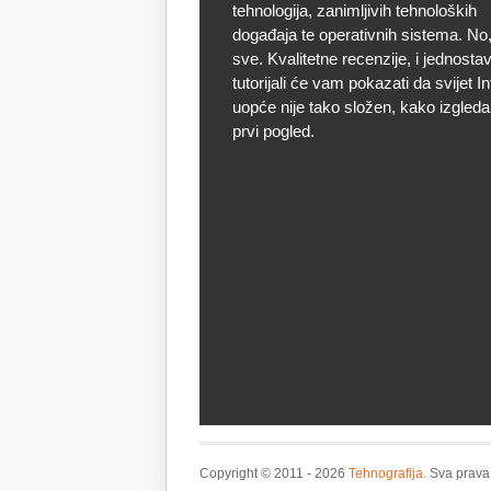
tehnologija, zanimljivih tehnoloških
događaja te operativnih sistema. No, 
sve. Kvalitetne recenzije, i jednostav
tutorijali će vam pokazati da svijet I
uopće nije tako složen, kako izgleda
prvi pogled.
Copyright © 2011 - 2026
Tehnografija
. Sva prava