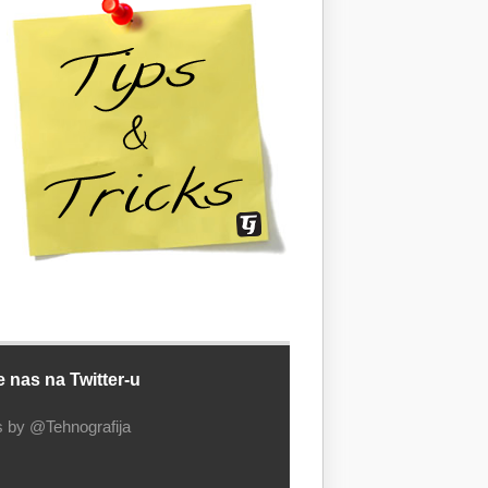
e nas na Twitter-u
 by @Tehnografija