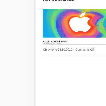
on
Objavljeno 24.10.2012. -
Comments Off
Noviteti
iz
Applea