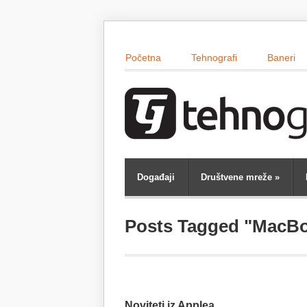
Početna
Tehnografi
Baneri
Događaji
Društvene mreže
»
Posts Tagged "MacBo
Noviteti iz Applea