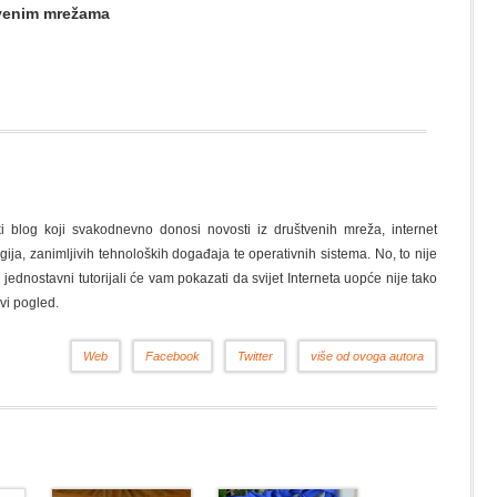
štvenim mrežama
ki blog koji svakodnevno donosi novosti iz društvenih mreža, internet
gija, zanimljivih tehnoloških događaja te operativnih sistema. No, to nije
i jednostavni tutorijali će vam pokazati da svijet Interneta uopće nije tako
vi pogled.
Web
Facebook
Twitter
više od ovoga autora