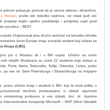
oš jednom pokazuje javnosti da je veoma aktivna i dinamična.
 u Mostaru
prošlo tek nekoliko sedmica, ovi mladi ljudi već
projekat kojiim ujedno predstavlja i posljednji uvjet pred
sku porodicu – BEST.
uropske Organizacije jesu stručni seminari na tematiku tehnike
eminarima širom Europe imaju europski studenti koji dolaze sa
va Grupa (LBG)
.
o prvi put u Mostaru ali i u BiH uopće. Učešće na ovom
ovih mladih Mostaraca su uzela 22 studenta koja dolaze iz
rida, Porta, Atene, Bukurešta, Sofije, Gdanska, Lodza, preko
e, pa sve do Saint Petersburga i Ekatarinburga na krajnjem
 pravo učešća imaju i studenti iz BiH, koji će imati priliku u
.
prisustvovati stručnim predavanjima iz oblasti sigurnosti
om eminentnog profesora iz ove oblasti, doc. dr. Jasmina
ja Internacionalne kompanije Microsoft – MVP (Most Valuable