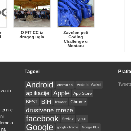
r
O FIT CC iz
Završen peti
i
drugog ugla
Coding
Challenge u
Mostaru
Tagovi
Pratit
Android
Tweets
Android Market
Android 4.0
tvenih
Apple
aplikacije
App Store
BiH
BEST
Chrome
browser
drustvene mreze
to nije
ni
facebook
firefox
gmail
nterneta
Google
google chrome
Google Plus
 na