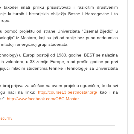
također imati priliku prisustvovati i različitim društvenim
je kulturnih i historijskih obilježja Bosne i Hercegovine i to
urope.
u pomoć projektu od strane Univerziteta “Džemal Bijedić” u
nologija” iz Mostara, koji su još od ranije bez puno nedoumica
 mladoj i energičnoj grupi studenata.
hnology) u Europi postoji od 1989. godine. BEST se nalazina
nih volontera, u 33 zemlje Europe, a od prošle godine po prvi
ljujući mladim studentima tehnike i tehnologije sa Univerziteta
e broj prijava za učešće na ovom projektu ograničen, te da svi
mogu naći na linku:
http://course13.bestmostar.org/
kao i na
ar”:
http://www.facebook.com/OBG.Mostar
securITy