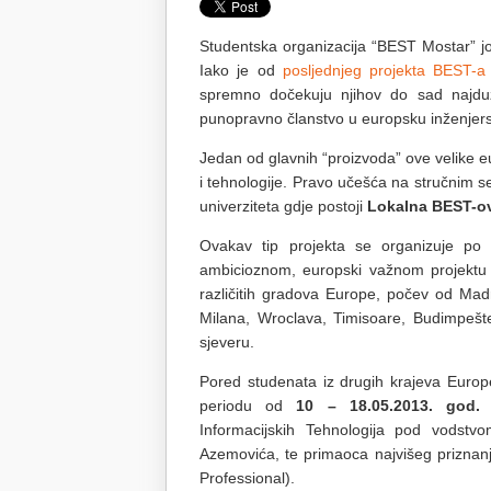
Studentska organizacija “BEST Mostar” j
Iako je od
posljednjeg projekta BEST-a
spremno dočekuju njihov do sad najduži 
punopravno članstvo u europsku inženjer
Jedan od glavnih “proizvoda” ove velike e
i tehnologije. Pravo učešća na stručnim s
univerziteta gdje postoji
Lokalna BEST-o
Ovakav tip projekta se organizuje p
ambicioznom, europski važnom projektu 
različitih gradova Europe, počev od Mad
Milana, Wroclava, Timisoare, Budimpešt
sjeveru.
Pored studenata iz drugih krajeva Europe,
periodu od
10 – 18.05.2013. god
Informacijskih Tehnologija pod vodstv
Azemovića, te primaoca najvišeg priznan
Professional).