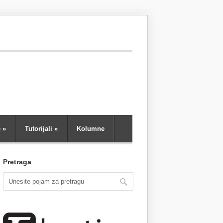
e
»
Tutorijali
»
Kolumne
Pretraga