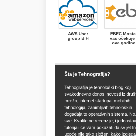
AWS User
EBEC Mosta
group BiH
vas očekuje 
ove godine
Šta je Tehnografija?
Tehnografija je tehnološki blog koji
svakodnevno donosi novosti iz druš
mreža, internet startupa, mobilnih
tehnologija, zanimljivih tehnoloških
događaja te operativnih sistema. No, 
sve. Kvalitetne recenzije, i jednostav
tutorijali će vam pokazati da svijet I
uopće nije tako složen, kako izgleda