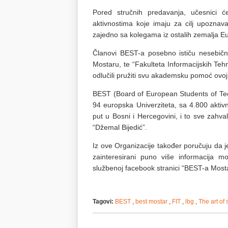
Pored stručnih predavanja, učesnici će 
aktivnostima koje imaju za cilj upoznavan
zajedno sa kolegama iz ostalih zemalja E
Članovi BEST-a posebno ističu nesebičn
Mostaru, te “Fakulteta Informacijskih Teh
odlučili pružiti svu akademsku pomoć ovoj
BEST (Board of European Students of Tec
94 europska Univerziteta, sa 4.800 aktiv
put u Bosni i Hercegovini, i to sve zahva
“Džemal Bijedić”.
Iz ove Organizacije također poručuju da j
zainteresirani puno više informacija 
službenoj facebook stranici “BEST-a Most
Tagovi:
BEST
,
best mostar
,
FIT
,
lbg
,
The art of 