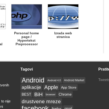
Personal home
Izrada web
page /
stranica
Hypertekst
al
Preprocessor
Tagovi
Pratit
Android
Tweets
Android Market
Android 4.0
tvenih
Apple
aplikacije
App Store
BiH
BEST
Chrome
browser
drustvene mreze
to nije
ni
facebook
firefox
gmail