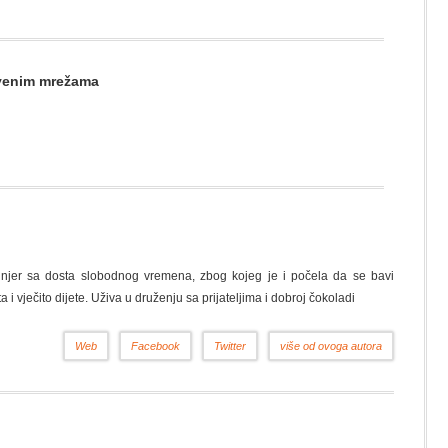
štvenim mrežama
nžinjer sa dosta slobodnog vremena, zbog kojeg je i počela da se bavi
a i vječito dijete. Uživa u druženju sa prijateljima i dobroj čokoladi
Web
Facebook
Twitter
više od ovoga autora