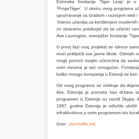
Estonska fondacija ‘Tiger Leap’ je 
‘ProgeTiiger’. U okviru ovog programa 
upoznavanje sa izradom i razvojem web i m
‘Interes učenika za korištenjem modernih 
mi stvaramo preduvjet da se učenici raz
Ave Laurington, menadžer fondacije ‘Tiger
U prvoj fazi ovaj projekat se odnosi sa
moći priključiti sve javne škole. Odmah 
mogli pomoći svojim učenicima da savlad
svim nivoima je već omogućen. Fondacija ‘
koliko mnogo kompanija u Estoniji se bori
Od ovog programa se očekuje da doprines
šire. Estonija je poznata kao država sa
programeri iz Estonije su razvili Skype,
1997. godine Estonija je odlučila uloži
infraktrukture,a ovim programom idu kora
Izvor :
ubuntulife.net