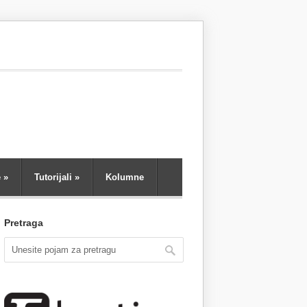
e
»
Tutorijali
»
Kolumne
Pretraga