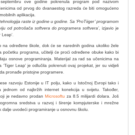
u septembru ove godine pokrenula program pod nazivom
učenicima od prvog do dvanaestog razreda će biti omogućeno
obilnih aplikacija.
tehnologija raste iz godine u godine.
Sa ‘ProTiiger’ programom
viju od potrošača softvera do programera softvera’
, izjavio je
 Leap’.
mo na određene škole, dok će se narednih godina ukoliko žele
na početku programa, učitelji će proći određene obuke kako bi
aju osnove programiranja. Materijal za rad sa učenicima na
Tiger Leap’ je odlučila pokrenuti ovaj projekat, jer su vidjeli
 da pronađe pristojne programere.
e razvoju Estonije u IT polju, kako u Istočnoj Evropi tako i
 jednom od najbržih internet konekcija u svijetu. Također,
 koji je nedavno prodan
Microsoftu
za 8.5 milijardi dolara. Još
ti ogromna sredstva u razvoj i širenje kompjuterske i mrežne
k dalje uvodeći programiranje u osnovnu školu.