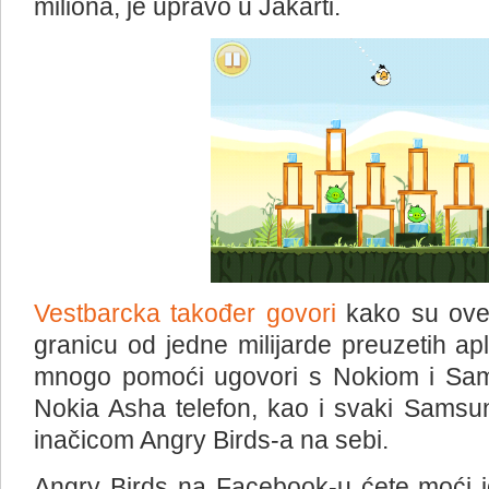
miliona, je upravo u Jakarti.
Vestbarcka također govori
kako su ove g
granicu od jedne milijarde preuzetih ap
mnogo pomoći ugovori s Nokiom i Sa
Nokia Asha telefon, kao i svaki Samsu
inačicom Angry Birds-a na sebi.
Angry Birds na Facebook-u ćete moći igr