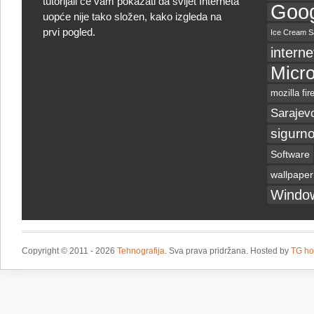
tutorijali će vam pokazati da svijet Interneta
Goog
uopće nije tako složen, kako izgleda na
prvi pogled.
Ice Cream S
interne
Micro
mozilla fir
Sarajev
sigurno
Software
wallpaper
Windo
Copyright © 2011 - 2026
Tehnografija
. Sva prava pridržana. Hosted by
TG ho