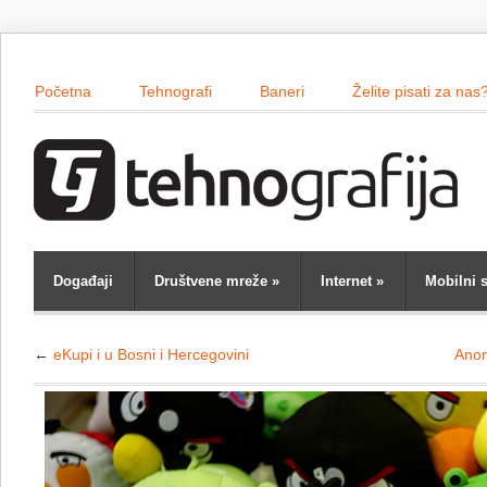
Početna
Tehnografi
Baneri
Želite pisati za nas
Događaji
Društvene mreže
»
Internet
»
Mobilni s
←
eKupi i u Bosni i Hercegovini
Anon