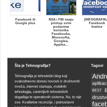
Facebook ili
NSA i FBI imaju
[INFOGRAFIK
Google plus
pristup svim
Facebook
podacima
kratice
korisnika
Facebooka,
Microsofta,
Googlea,
Applea…
Šta je Tehnografija?
Tagovi
Andr
Tehnografija je tehnološki blog koji
svakodnevno donosi novosti iz društvenih
aplikac
mreža, internet startupa, mobilnih
BEST
tehnologija, zanimljivih tehnoloških
drust
događaja te operativnih sistema. No, to nije
sve. Kvalitetne recenzije, i jednostavni
face