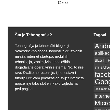
(Zara)
Šta je Tehnografija?
Tagovi
Andr
Tehnografija je tehnološki blog koji
svakodnevno donosi novosti iz društvenih
aplikac
mreža, internet startupa, mobilnih
BEST
tehnologija, zanimljivih tehnoloških
drust
događaja te operativnih sistema. No, to nije
sve. Kvalitetne recenzije, i jednostavni
face
tutorijali će vam pokazati da svijet Interneta
Goog
uopće nije tako složen, kako izgleda na
prvi pogled.
Ice Cream S
interne
Micro