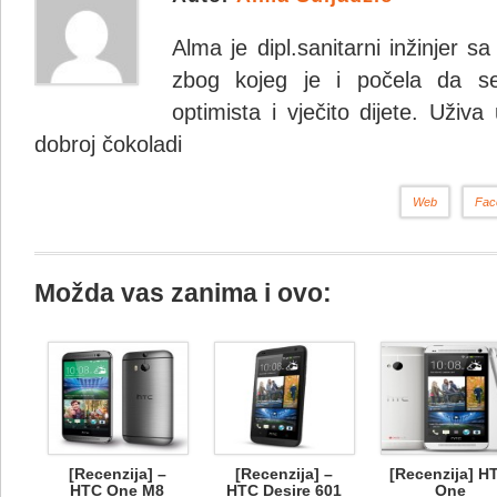
Alma je dipl.sanitarni inžinjer 
zbog kojeg je i počela da se
optimista i vječito dijete. Uživa
dobroj čokoladi
Web
Fac
Možda vas zanima i ovo:
[Recenzija] –
[Recenzija] –
[Recenzija] H
HTC One M8
HTC Desire 601
One