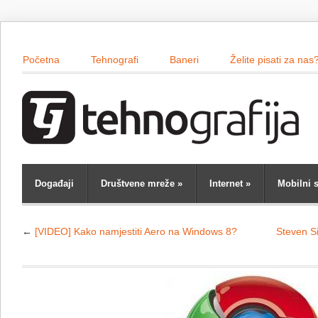
Početna
Tehnografi
Baneri
Želite pisati za nas
Događaji
Društvene mreže
»
Internet
»
Mobilni s
←
[VIDEO] Kako namjestiti Aero na Windows 8?
Steven S