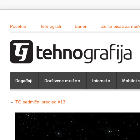
Početna
Tehnografi
Baneri
Želite pisati za nas
Događaji
Društvene mreže
»
Internet
»
Mobilni s
←
TG sedmični pregled #13