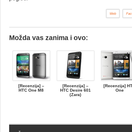
Web
Fac
Možda vas zanima i ovo:
[Recenzija] –
[Recenzija] –
[Recenzija] H
HTC One M8
HTC Desire 601
One
(Zara)