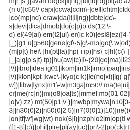
m|r |s )|avan|be(ck|ll|nq)|bi(lb|rd)|bl(ac
(n|u)|c55\/|capi|ccwa|cdm\-|cell|chtm|cld
|co(mp|nd)|craw|da(it|ll|ng)|dbte|dc\-
s|devi|dica|dmob|do(c|p)o|ds(12|\-
d)|el(49|ai)|em(l2|ul)|er(ic|k0)|esl8|ez([4-
|_)|g1 u|g560|gene|gf\-5|g\-mo|go(\.w|od)
(m|p|t)|hei\-|hi(pt|ta)|hp( i|ip)|hs\-c|ht(c(\-|
|_|a|g|p|s|t)|tp)|hu(aw|tc)|i\-(20|go|ma)|i23
|\/)|ibro|idea|ig01|ikom|im1k|inno|ipaq|iris
|\/)|klon|kpt |kwc\-|kyo(c|k)|le(no|xi)|lg( g|
w])|libw|lynx|m1\-w|m3ga|m50\/|ma(te|ui
cr|me(rc|ri)|mi(o8|oa|ts)|mmef|mo(01|02|bi
|o|v)|zz)|mt(50|p1|v )|mwbp|mywa|n10[0-
3]|n30(0|2)|n50(0|2|5)|n7(0(0|1)|10)|ne((
|on|tf|wf|wg|wt)|nok(6|i)|nzph|o2im|op(ti
([1-8]|c))|phil|pire|pl(ay|uc)|pn\-2|po(ck|r