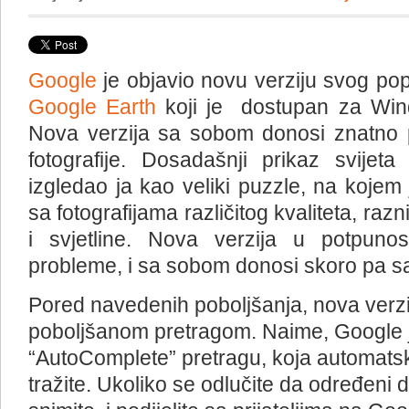
Google
je objavio novu verziju svog pop
Google Earth
koji je dostupan za Win
Nova verzija sa sobom donosi znatno po
fotografije. Dosadašnji prikaz svijet
izgledao ja kao veliki puzzle, na kojem je
sa fotografijama različitog kvaliteta, raz
i svjetline. Nova verzija u potpunos
probleme, i sa sobom donosi skoro pa s
Pored navedenih poboljšanja, nova verzij
poboljšanom pretragom. Naime, Google j
“AutoComplete” pretragu, koja automats
tražite. Ukoliko se odlučite da određeni d