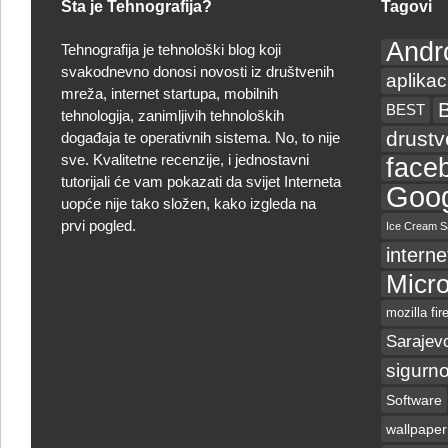
Šta je Tehnografija?
Tagovi
Andr
Tehnografija je tehnološki blog koji
svakodnevno donosi novosti iz društvenih
aplikac
mreža, internet startupa, mobilnih
BEST
tehnologija, zanimljivih tehnoloških
drust
događaja te operativnih sistema. No, to nije
sve. Kvalitetne recenzije, i jednostavni
face
tutorijali će vam pokazati da svijet Interneta
Goog
uopće nije tako složen, kako izgleda na
prvi pogled.
Ice Cream S
interne
Micro
mozilla fir
Sarajev
sigurno
Software
wallpaper