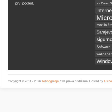
prvi pogled.
Ice Cream S
interne
Micro
mozilla fir
Sarajev
sigurno
Software
wallpaper
Windo
Copyright © 2011 - 2026
Tehnografija
. Sva prava pridržana. Hosted by
TG ho