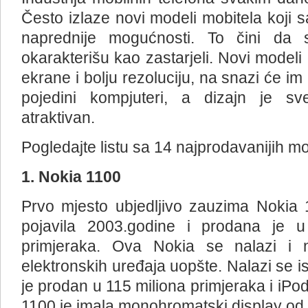
Često izlaze novi modeli mobitela koji
naprednije mogućnosti. To čini da s
okarakterišu kao zastarjeli. Novi mode
ekrane i bolju rezoluciju, na snazi će im
pojedini kompjuteri, a dizajn je sv
atraktivan.
Pogledajte listu sa 14 najprodavanijih mob
1. Nokia 1100
Prvo mjesto ubjedljivo zauzima Nokia 
pojavila 2003.godine i prodana je 
primjeraka. Ova Nokia se nalazi i na
elektronskih uređaja uopšte. Nalazi se is
je prodan u 115 miliona primjeraka i iPo
1100 je imala monohromatski display od