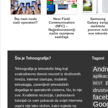
Šta nam nude
Near Field
Samsung
naši operateri?
Communication
Galaxy serij
(NFC) –
mobitela
Najjednostavniji
ponovo ruši
način razmjene
sve rekorde
sadržaja
Šta je Tehnografija?
Tagovi
Andr
Tehnografija je tehnološki blog koji
svakodnevno donosi novosti iz društvenih
aplikac
mreža, internet startupa, mobilnih
BEST
tehnologija, zanimljivih tehnoloških
drust
događaja te operativnih sistema. No, to nije
sve. Kvalitetne recenzije, i jednostavni
face
tutorijali će vam pokazati da svijet Interneta
Goog
uopće nije tako složen, kako izgleda na