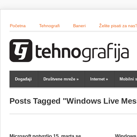
Početna
Tehnografi
Baneri
Želite pisati za nas
Događaji
Društvene mreže
»
Internet
»
Mobilni s
Posts Tagged "Windows Live Mes
Microsoft potvrdio 15. marta se
Windows 