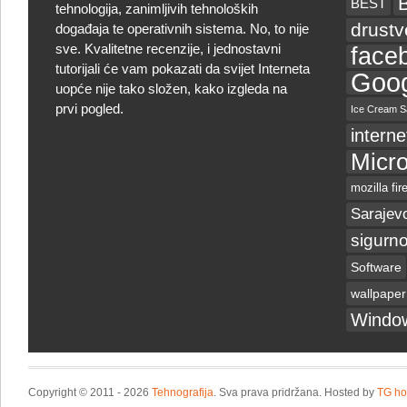
BEST
tehnologija, zanimljivih tehnoloških
drust
događaja te operativnih sistema. No, to nije
sve. Kvalitetne recenzije, i jednostavni
face
tutorijali će vam pokazati da svijet Interneta
Goog
uopće nije tako složen, kako izgleda na
prvi pogled.
Ice Cream S
interne
Micro
mozilla fir
Sarajev
sigurno
Software
wallpaper
Windo
Copyright © 2011 - 2026
Tehnografija
. Sva prava pridržana. Hosted by
TG ho