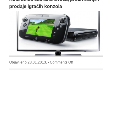
prodaje igraćih konzola
on
Objavljeno 28.01.2013. -
Comments Off
Kina
ukida
zabranu
uvoza,
proizvodnje
i
prodaje
igraćih
konzola