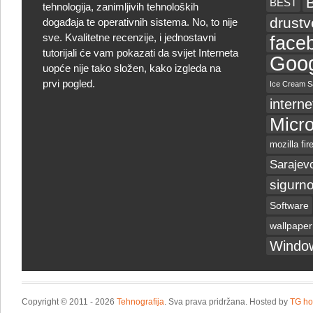
BEST
tehnologija, zanimljivih tehnoloških
drust
događaja te operativnih sistema. No, to nije
sve. Kvalitetne recenzije, i jednostavni
face
tutorijali će vam pokazati da svijet Interneta
Goog
uopće nije tako složen, kako izgleda na
prvi pogled.
Ice Cream S
interne
Micro
mozilla fir
Sarajev
sigurno
Software
wallpaper
Windo
Copyright © 2011 - 2026
Tehnografija
. Sva prava pridržana. Hosted by
TG ho