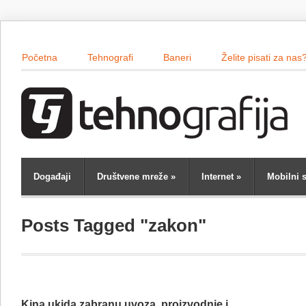
Početna
Tehnografi
Baneri
Želite pisati za nas
Događaji
Društvene mreže
»
Internet
»
Mobilni s
Posts Tagged "zakon"
Kina ukida zabranu uvoza, proizvodnje i