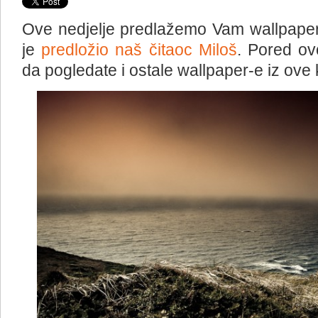
Ove nedjelje predlažemo Vam wallpaper
je
predložio naš čitaoc Miloš
. Pored o
da pogledate i ostale wallpaper-e iz ove 