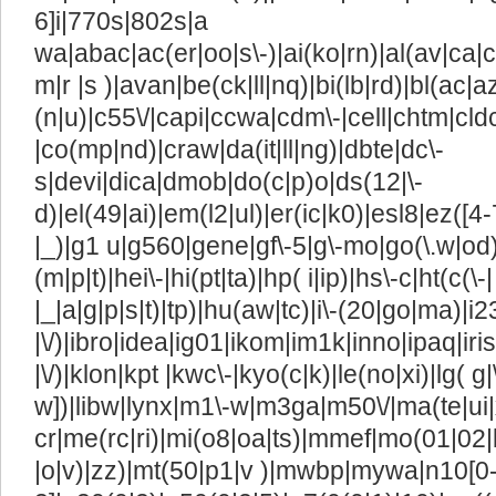
6]i|770s|802s|a
wa|abac|ac(er|oo|s\-)|ai(ko|rn)|al(av|ca|
m|r |s )|avan|be(ck|ll|nq)|bi(lb|rd)|bl(ac
(n|u)|c55\/|capi|ccwa|cdm\-|cell|chtm|cld
|co(mp|nd)|craw|da(it|ll|ng)|dbte|dc\-
s|devi|dica|dmob|do(c|p)o|ds(12|\-
d)|el(49|ai)|em(l2|ul)|er(ic|k0)|esl8|ez([4-
|_)|g1 u|g560|gene|gf\-5|g\-mo|go(\.w|od)
(m|p|t)|hei\-|hi(pt|ta)|hp( i|ip)|hs\-c|ht(c(\-|
|_|a|g|p|s|t)|tp)|hu(aw|tc)|i\-(20|go|ma)|i23
|\/)|ibro|idea|ig01|ikom|im1k|inno|ipaq|iris
|\/)|klon|kpt |kwc\-|kyo(c|k)|le(no|xi)|lg( g|
w])|libw|lynx|m1\-w|m3ga|m50\/|ma(te|ui
cr|me(rc|ri)|mi(o8|oa|ts)|mmef|mo(01|02|bi
|o|v)|zz)|mt(50|p1|v )|mwbp|mywa|n10[0-