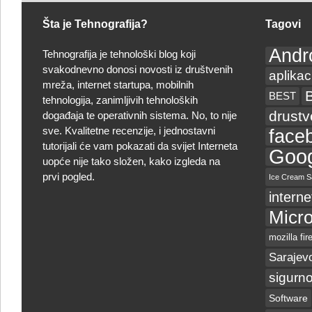
Šta je Tehnografija?
Tagovi
Andr
Tehnografija je tehnološki blog koji
svakodnevno donosi novosti iz društvenih
aplikac
mreža, internet startupa, mobilnih
BEST
tehnologija, zanimljivih tehnoloških
drust
događaja te operativnih sistema. No, to nije
sve. Kvalitetne recenzije, i jednostavni
face
tutorijali će vam pokazati da svijet Interneta
Goog
uopće nije tako složen, kako izgleda na
prvi pogled.
Ice Cream S
interne
Micro
mozilla fir
Sarajev
sigurno
Software