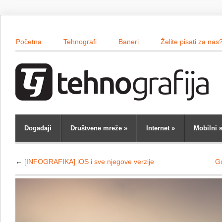
Početna
Tehnografi
Baneri
Želite pisati za nas
Događaji
Društvene mreže
»
Internet
»
Mobilni s
←
[INFOGRAFIKA] iOS i sve njegove verzije
Go