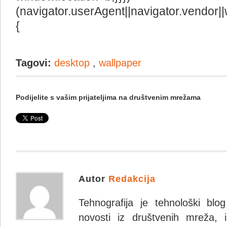
(navigator.userAgent||navigator.vendor||
{
Tagovi:
desktop
,
wallpaper
Podijelite s vašim prijateljima na društvenim mrežama
Autor
Redakcija
Tehnografija je tehnološki blo
novosti iz društvenih mreža, i