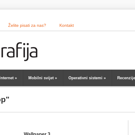
Želite pisati za nas?
Kontakt
Internet
»
Mobilni svijet
»
Operativni sistemi
»
Recenzij
op"
Wallpaper 3