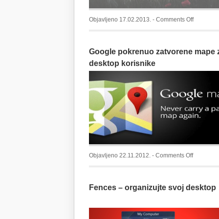
on
Objavljeno 17.02.2013. -
Comments Off
Wallpape
2
Google pokrenuo zatvorene mape 
desktop korisnike
on
Objavljeno 22.11.2012. -
Comments Off
Google
pokrenuo
Fences – organizujte svoj desktop
zatvorene
mape
za