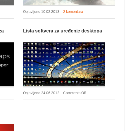
Objavljeno 10.02.2013. -
2 komentara
r
za
Lista softvera za uređenje desktopa
on
Objavljeno 24.06.2012. -
Comments Off
Lista
softvera
za
uređenje
desktopa