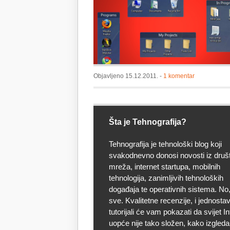
desktop
korisnike
Objavljeno 15.12.2011. -
1 komentar
Šta je Tehnografija?
Tehnografija je tehnološki blog koji
svakodnevno donosi novosti iz druš
mreža, internet startupa, mobilnih
tehnologija, zanimljivih tehnoloških
događaja te operativnih sistema. No, 
sve. Kvalitetne recenzije, i jednostav
tutorijali će vam pokazati da svijet I
uopće nije tako složen, kako izgleda