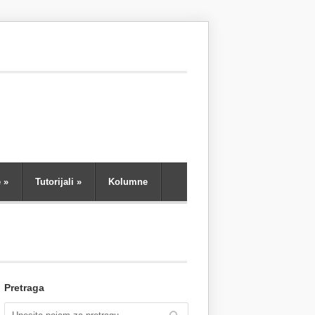
e
»
Tutorijali
»
Kolumne
Pretraga