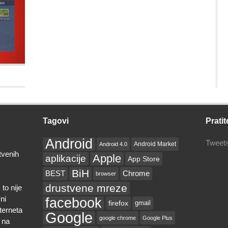
Tagovi
Pratit
Android
Tweets
Android Market
Android 4.0
tvenih
Apple
aplikacije
App Store
BiH
BEST
Chrome
browser
drustvene mreze
to nije
ni
facebook
firefox
gmail
nterneta
Google
google chrome
Google Plus
 na