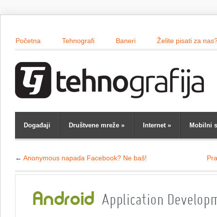
Početna
Tehnografi
Baneri
Želite pisati za nas
Događaji
Društvene mreže
»
Internet
»
Mobilni s
←
Anonymous napada Facebook? Ne baš!
Pra