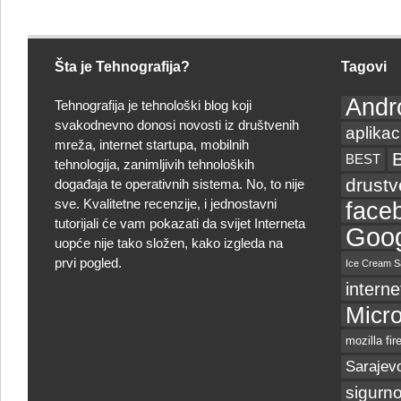
Šta je Tehnografija?
Tagovi
Andr
Tehnografija je tehnološki blog koji
svakodnevno donosi novosti iz društvenih
aplikac
mreža, internet startupa, mobilnih
BEST
tehnologija, zanimljivih tehnoloških
drust
događaja te operativnih sistema. No, to nije
sve. Kvalitetne recenzije, i jednostavni
face
tutorijali će vam pokazati da svijet Interneta
Goog
uopće nije tako složen, kako izgleda na
prvi pogled.
Ice Cream S
interne
Micro
mozilla fir
Sarajev
sigurno