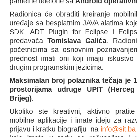
pametne telefone sa
Android operativn
Radionica će obraditi kreiranje mobilni
uređaje sa besplatnim JAVA alatima koj
SDK, ADT Plugin for Eclipse i Eclips
predavača
Tomislava Galića
. Radioni
početnicima sa osnovnim poznavanjem 
prednost imati oni koji imaju iskustv
drugim programskim jezicima.
Maksimalan broj polaznika tečaja je 1
prostorijama udruge UPIT (Herceg 
Brijeg).
Ukoliko ste kreativni, aktivno prati
mobilne aplikacije i imate ideju za razvo
prijavu i kratku biografiju na
info@sit.ba