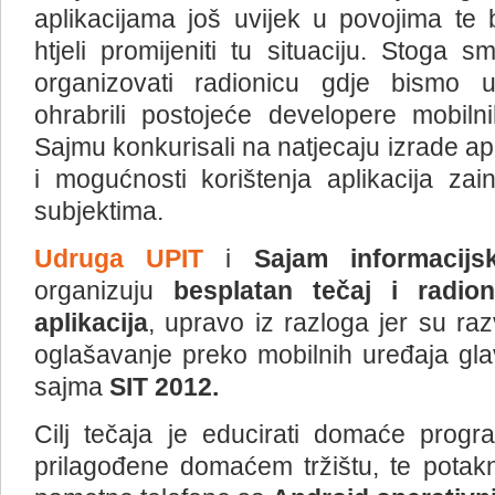
aplikacijama još uvijek u povojima te
htjeli promijeniti tu situaciju. Stoga s
organizovati radionicu gdje bismo up
ohrabrili postojeće developere mobilni
Sajmu konkurisali na natjecaju izrade apl
i mogućnosti korištenja aplikacija za
subjektima.
Udruga UPIT
i
Sajam informacijsk
organizuju
besplatan tečaj i radion
aplikacija
, upravo iz razloga jer su razv
oglašavanje preko mobilnih uređaja gl
sajma
SIT 2012.
Cilj tečaja je educirati domaće program
prilagođene domaćem tržištu, te potaknu