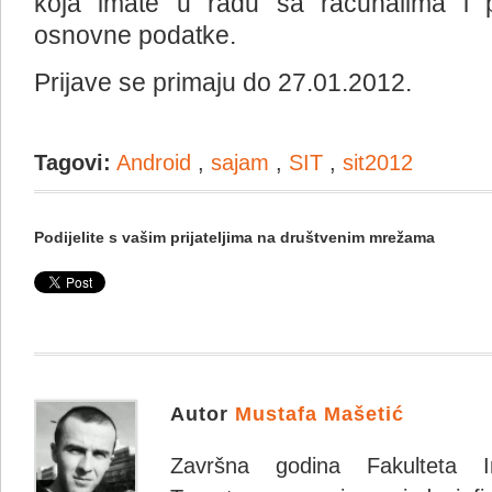
koja imate u radu sa računalima i p
osnovne podatke.
Prijave se primaju do 27.01.2012.
Tagovi:
Android
,
sajam
,
SIT
,
sit2012
Podijelite s vašim prijateljima na društvenim mrežama
Autor
Mustafa Mašetić
Završna godina Fakulteta Inf