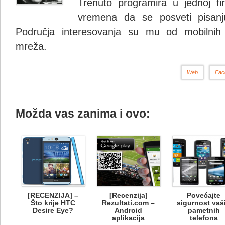
Trenuto programira u jednoj fi
vremena da se posveti pisanju
Područja interesovanja su mu od mobilnih 
mreža.
Web
Fac
Možda vas zanima i ovo:
[RECENZIJA] –
[Recenzija]
Povećajte
Što krije HTC
Rezultati.com –
sigurnost vaš
Desire Eye?
Android
pametnih
aplikacija
telefona