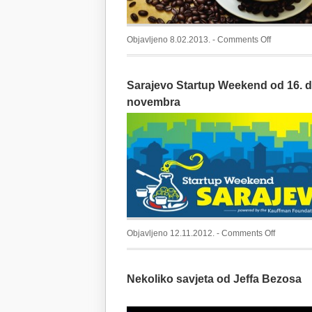
on
Objavljeno 8.02.2013. -
Comments Off
Još
jedno
Sarajevo Startup Weekend od 16. d
ugodno
druženje
novembra
na
OpenCoffe
Meetup-
u
on
Objavljeno 12.11.2012. -
Comments Off
Sarajevo
Startup
Nekoliko savjeta od Jeffa Bezosa
Weekend
od
16.