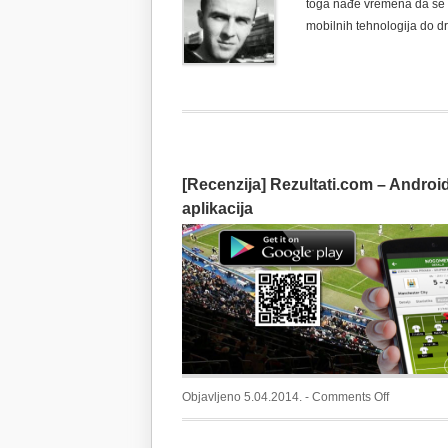
toga nađe vremena da se p
mobilnih tehnologija do d
[Recenzija] Rezultati.com – Androi
aplikacija
on
Objavljeno 5.04.2014. -
Comments Off
[Recenzija
Rezultati.