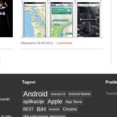
a
Objavljeno 29.09.2012. -
1 komentar
Tagovi
Pratit
Android
Tweets
Android Market
Android 4.0
tvenih
Apple
aplikacije
App Store
BiH
BEST
Chrome
browser
drustvene mreze
to nije