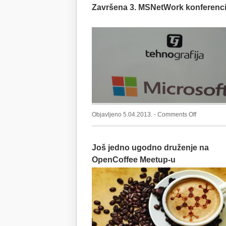
Završena 3. MSNetWork konferenci
–
Android
aplikacija
on
Objavljeno 5.04.2013. -
Comments Off
Završena
3.
Još jedno ugodno druženje na
MSNetWor
konferenci
OpenCoffee Meetup-u