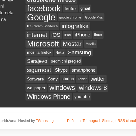
ni
facebook
firefox
gmail
nterneta
Google
google chrome
Google Plus
 na
infografika
Ice Cream Sandwich
internet
iOS
iPhone
linux
iPad
Microsoft
Mostar
Mozilla
Samsung
mozilla firefox
Nokia
Sarajevo
sedmicni pregled
sigurnost
Skype
smartphone
twitter
Software
Sony
startup
Tablet
windows
windows 8
wallpaper
Windows Phone
youtube
 pridržana. Hosted by
TG hosting
.
Početna
Tehnografi
Sitemap
RSS člana