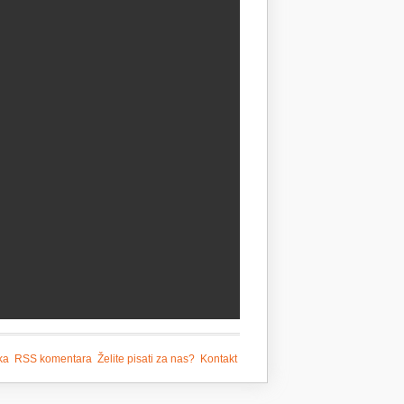
ka
RSS komentara
Želite pisati za nas?
Kontakt