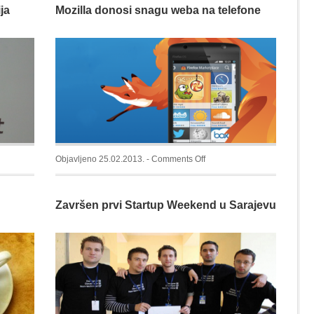
ja
Mozilla donosi snagu weba na telefone
Communication
(NFC)
–
Najjednostavniji
način
razmjene
sadržaja
on
Objavljeno 25.02.2013. -
Comments Off
Mozilla
donosi
Završen prvi Startup Weekend u Sarajevu
k
snagu
ja
weba
na
telefone