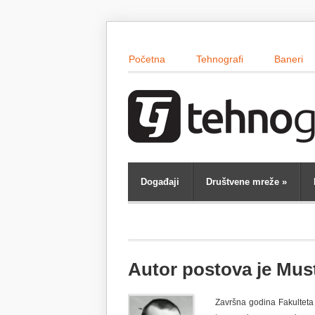
Početna
Tehnografi
Baneri
Događaji
Društvene mreže
»
Autor postova je Mus
Završna godina Fakulteta I