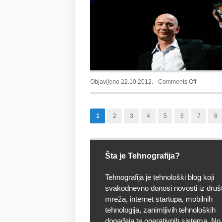
do
18.
novembr
on
Objavljeno 22.10.2012. -
Comments Off
Nekoliko
savjeta
od
1
2
3
4
5
6
7
8
Jeffa
Bezosa
Šta je Tehnografija?
Tehnografija je tehnološki blog koji
svakodnevno donosi novosti iz druš
mreža, internet startupa, mobilnih
tehnologija, zanimljivih tehnoloških
događaja te operativnih sistema. No, 