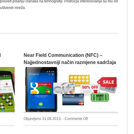
osveti pisanju članaka na tehnografiji. Područja interesovanja su mu od
ruštvenih mreža.
d
Near Field Communication (NFC) –
Najjednostavniji način razmjene sadržaja
on
Objavljeno 31.08.2013. -
Comments Off
]
Near
com
Field