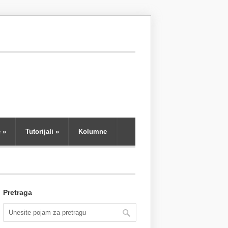
e
»
Tutorijali
»
Kolumne
Pretraga