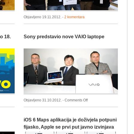
Objavljeno 19.11.2012. -
2 komentara
o 18.
Sony predstavio nove VAIO laptope
e
on
Objavljeno 31.10.2012. -
Comments Off
Sony
predstavio
iOS 6 Maps aplikacija je doživjela potpuni
nove
VAIO
fijasko, Apple se prvi put javno izvinjava
laptope