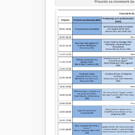
Preuzeto sa msnetwork.ba (