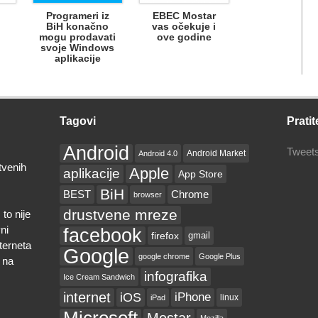
Programeri iz
EBEC Mostar
BiH konačno
vas očekuje i
mogu prodavati
ove godine
svoje Windows
aplikacije
Tagovi
Pratit
Android
Tweets
Android Market
Android 4.0
tvenih
Apple
aplikacije
App Store
BiH
BEST
Chrome
browser
drustvene mreze
to nije
ni
facebook
firefox
gmail
nterneta
Google
google chrome
Google Plus
 na
infografika
Ice Cream Sandwich
internet
iOS
iPhone
linux
iPad