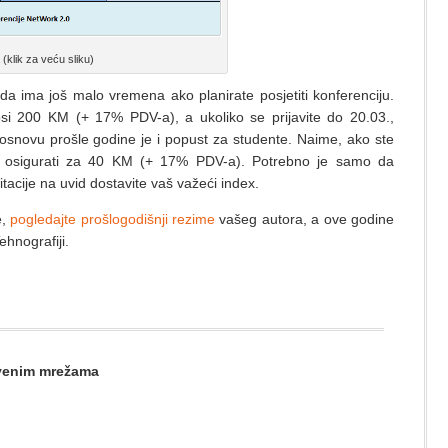
klik za veću sliku)
a ima još malo vremena ako planirate posjetiti konferenciju.
nosi 200 KM (+ 17% PDV-a), a ukoliko se prijavite do 20.03.,
osnovu prošle godine je i popust za studente. Naime, ako ste
te osigurati za 40 KM (+ 17% PDV-a). Potrebno je samo da
tacije na uvid dostavite vaš važeći index.
e,
pogledajte prošlogodišnji rezime
vašeg autora, a ove godine
ehnografiji.
štvenim mrežama