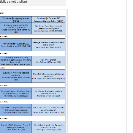
klik za veću sliku)