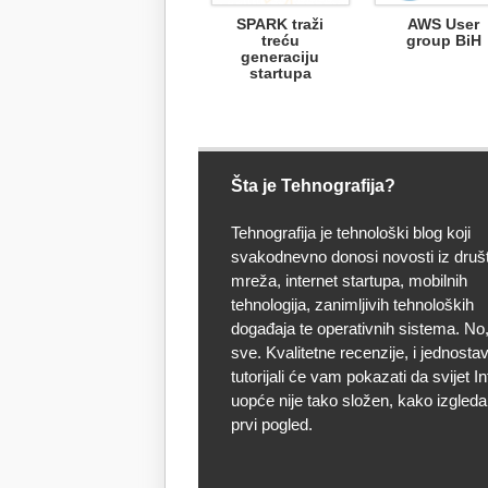
SPARK traži
AWS User
treću
group BiH
generaciju
startupa
Šta je Tehnografija?
Tehnografija je tehnološki blog koji
svakodnevno donosi novosti iz druš
mreža, internet startupa, mobilnih
tehnologija, zanimljivih tehnoloških
događaja te operativnih sistema. No, 
sve. Kvalitetne recenzije, i jednostav
tutorijali će vam pokazati da svijet I
uopće nije tako složen, kako izgleda
prvi pogled.