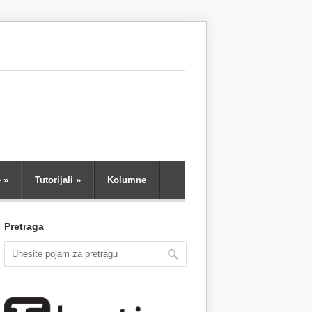
e
»
Tutorijali
»
Kolumne
Pretraga