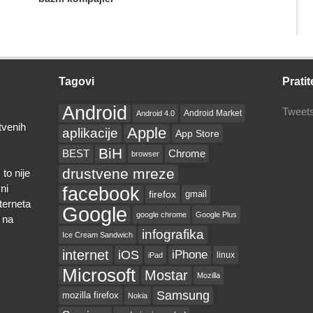
Tagovi
Pratit
Android
Tweets
Android Market
Android 4.0
tvenih
Apple
aplikacije
App Store
BiH
BEST
Chrome
browser
drustvene mreze
to nije
ni
facebook
firefox
gmail
nterneta
Google
google chrome
Google Plus
 na
infografika
Ice Cream Sandwich
internet
iOS
iPhone
linux
iPad
Microsoft
Mostar
Mozilla
Samsung
mozilla firefox
Nokia