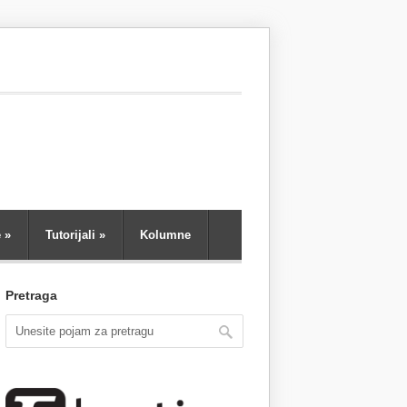
e
»
Tutorijali
»
Kolumne
Pretraga