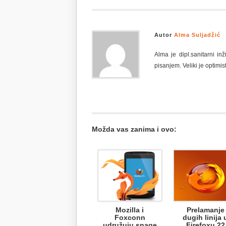
Autor
Alma Suljadžić
Alma je dipl.sanitarni i
pisanjem. Veliki je optimist
Možda vas zanima i ovo:
Mozilla i
Prelamanje
Foxconn
dugih linija 
udružuju snage
Firefoxu 22