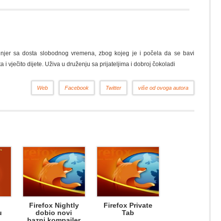
nžinjer sa dosta slobodnog vremena, zbog kojeg je i počela da se bavi
a i vječito dijete. Uživa u druženju sa prijateljima i dobroj čokoladi
Web
Facebook
Twitter
više od ovoga autora
Firefox Nightly
Firefox Private
u
dobio novi
Tab
bazni kompajler