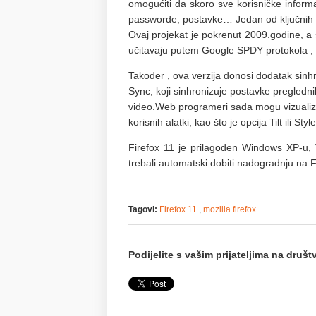
omogućiti da skoro sve korisničke inform
passworde, postavke… Jedan od ključnih d
Ovaj projekat je pokrenut 2009.godine, a 
učitavaju putem Google SPDY protokola , a
Također , ova verzija donosi dodatak sinhr
Sync, koji sinhronizuje postavke pregledn
video.Web programeri sada mogu vizualizira
korisnih alatki, kao što je opcija Tilt ili Style
Firefox 11 je prilagođen Windows XP-u, V
trebali automatski dobiti nadogradnju na F
Tagovi:
Firefox 11
,
mozilla firefox
Podijelite s vašim prijateljima na dru