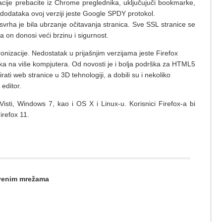
acije prebacite iz Chrome preglednika, uključujuči bookmarke,
odataka ovoj verziji jeste Google SPDY protokol.
svrha je bila ubrzanje očitavanja stranica. Sve SSL stranice se
 on donosi veći brzinu i sigurnost.
onizacije. Nedostatak u prijašnjim verzijama jeste Firefox
ika na više kompjutera. Od novosti je i bolja podrška za HTML5
ti web stranice u 3D tehnologiji, a dobili su i nekoliko
 editor.
isti, Windows 7, kao i OS X i Linux-u. Korisnici Firefox-a bi
irefox 11.
štvenim mrežama