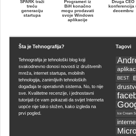
SPARK traži
Programeri iz
Druga CEO
treću
BiH konačno
konferencija 
generaciju
mogu prodavati
decembru
startupa
svoje Windows
aplikacije
Šta je Tehnografija?
Tagovi
Andr
Tehnografija je tehnološki blog koji
svakodnevno donosi novosti iz društvenih
aplikac
mreža, internet startupa, mobilnih
BEST
tehnologija, zanimljivih tehnoloških
drust
događaja te operativnih sistema. No, to nije
sve. Kvalitetne recenzije, i jednostavni
face
tutorijali će vam pokazati da svijet Interneta
Goog
uopće nije tako složen, kako izgleda na
prvi pogled.
Ice Cream S
interne
Micro