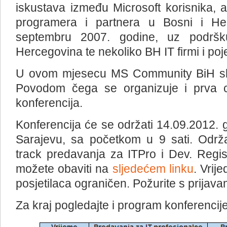
iskustava između Microsoft korisnika, ad
programera i partnera u Bosni i Her
septembru 2007. godine, uz podršk
Hercegovina te nekoliko BH IT firmi i poj
U ovom mjesecu MS Community BiH slav
Povodom čega se organizuje i prva 
konferencija.
Konferencija će se održati 14.09.2012. g
Sarajevu, sa početkom u 9 sati. Održ
track predavanja za ITPro i Dev. Regis
možete obaviti na
sljedećem linku
. Vrij
posjetilaca ograničen. Požurite s prijava
Za kraj pogledajte i program konferencije