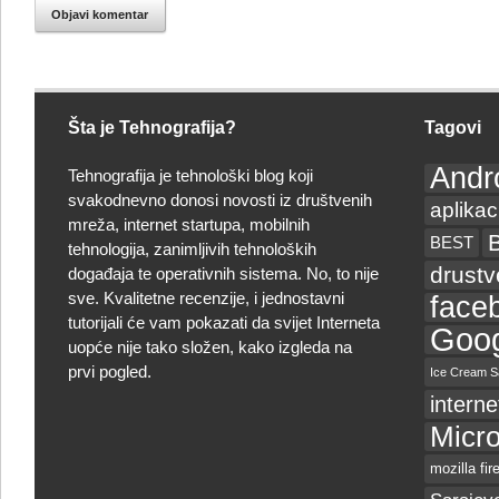
Objavi komentar
Šta je Tehnografija?
Tagovi
Andr
Tehnografija je tehnološki blog koji
svakodnevno donosi novosti iz društvenih
aplikac
mreža, internet startupa, mobilnih
BEST
tehnologija, zanimljivih tehnoloških
drust
događaja te operativnih sistema. No, to nije
sve. Kvalitetne recenzije, i jednostavni
face
tutorijali će vam pokazati da svijet Interneta
Goog
uopće nije tako složen, kako izgleda na
prvi pogled.
Ice Cream S
interne
Micro
mozilla fir