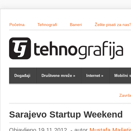
Početna
Tehnografi
Baneri
Želite pisati za nas
Događaji
Društvene mreže
»
Internet
»
Mobilni s
Završ
Sarajevo Startup Weekend
Objavljeno 19.11.2012. - autor
Mustafa Mašeti