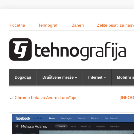
Početna
Tehnografi
Baneri
Želite pisati za nas
Događaji
Društvene mreže
»
Internet
»
Mobilni s
←
Chrome beta za Android uređaje
[INFOG