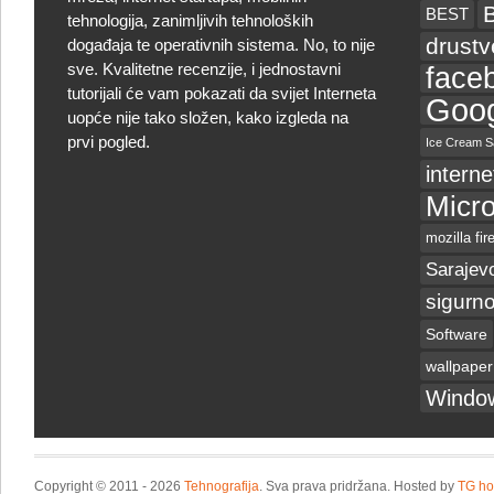
BEST
tehnologija, zanimljivih tehnoloških
drust
događaja te operativnih sistema. No, to nije
sve. Kvalitetne recenzije, i jednostavni
face
tutorijali će vam pokazati da svijet Interneta
Goog
uopće nije tako složen, kako izgleda na
prvi pogled.
Ice Cream S
interne
Micro
mozilla fir
Sarajev
sigurno
Software
wallpaper
Windo
Copyright © 2011 - 2026
Tehnografija
. Sva prava pridržana. Hosted by
TG ho