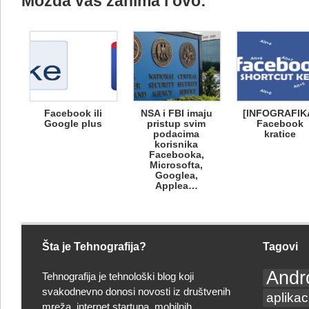
Možda vas zanima i ovo:
Facebook ili
NSA i FBI imaju
[INFOGRAFIK
Google plus
pristup svim
Facebook
podacima
kratice
korisnika
Facebooka,
Microsofta,
Googlea,
Applea…
Šta je Tehnografija?
Tagovi
Andr
Tehnografija je tehnološki blog koji
svakodnevno donosi novosti iz društvenih
aplikac
mreža, internet startupa, mobilnih