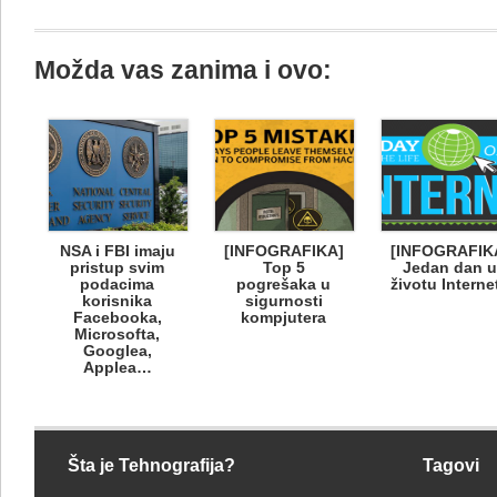
Možda vas zanima i ovo:
NSA i FBI imaju
[INFOGRAFIKA]
[INFOGRAFIK
pristup svim
Top 5
Jedan dan 
podacima
pogrešaka u
životu Interne
korisnika
sigurnosti
Facebooka,
kompjutera
Microsofta,
Googlea,
Applea…
Šta je Tehnografija?
Tagovi