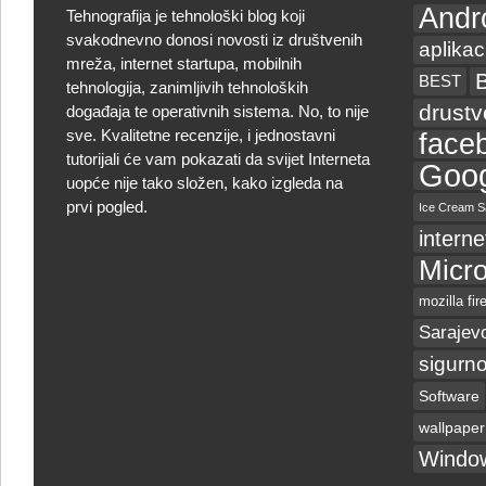
Andr
Tehnografija je tehnološki blog koji
svakodnevno donosi novosti iz društvenih
aplikac
mreža, internet startupa, mobilnih
BEST
tehnologija, zanimljivih tehnoloških
drust
događaja te operativnih sistema. No, to nije
sve. Kvalitetne recenzije, i jednostavni
face
tutorijali će vam pokazati da svijet Interneta
Goog
uopće nije tako složen, kako izgleda na
prvi pogled.
Ice Cream S
interne
Micro
mozilla fir
Sarajev
sigurno
Software
wallpaper
Windo