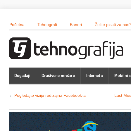
Početna
Tehnografi
Baneri
Želite pisati za nas
Događaji
Društvene mreže
»
Internet
»
Mobilni s
←
Pogledajte viziju redizajna Facebook-a
Last Mess