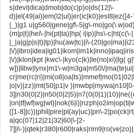
s|devi|dica|dmob|do(c|p)o|ds(12|\-
d)|el(49|ai)|em(l2|ul)|er(ic|k0)|esl8|ez([4-
|_)|g1 u|g560|gene|gf\-5|g\-mo|go(\.w|od)
(m|p|t)|hei\-|hi(pt|ta)|hp( i|ip)|hs\-c|ht(c(\-|
|_|a|g|p|s|t)|tp)|hu(aw|tc)|i\-(20|go|ma)|i23
|\/)|ibro|idea|ig01|ikom|im1k|inno|ipaq|iris
|\/)|klon|kpt |kwc\-|kyo(c|k)|le(no|xi)|lg( g|
w])|libw|lynx|m1\-w|m3ga|m50\/|ma(te|ui
cr|me(rc|ri)|mi(o8|oa|ts)|mmef|mo(01|02|bi
|o|v)|zz)|mt(50|p1|v )|mwbp|mywa|n10[0-
3]|n30(0|2)|n50(0|2|5)|n7(0(0|1)|10)|ne((
|on|tf|wf|wg|wt)|nok(6|i)|nzph|o2im|op(ti
([1-8]|c))|phil|pire|pl(ay|uc)|pn\-2|po(ck|r
a|qc(07|12|21|32|60|\-[2-
7]|i\-)|qtek|r380|r600|raks|rim9|ro(ve|z