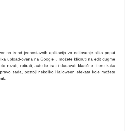
r na trend jednostavnih aplikacija za editovanje slika poput
lika upload-ovana na Google+, možete kliknuti na edit dugme
 rezati, rotirati, auto-fix-irati i dodavati klasične filtere kako
Upravo sada, postoji nekoliko Halloween efekata koje možete
nik.