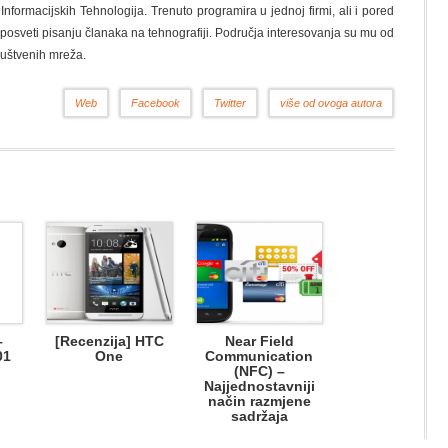
nformacijskih Tehnologija. Trenuto programira u jednoj firmi, ali i pored
osveti pisanju članaka na tehnografiji. Područja interesovanja su mu od
ruštvenih mreža.
Web
Facebook
Twitter
više od ovoga autora
–
[Recenzija] HTC
Near Field
01
One
Communication
(NFC) –
Najjednostavniji
način razmjene
sadržaja