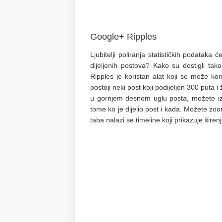
Google+ Ripples
Ljubitelji poliranja statističkih podataka ć
dijeljenih postova? Kako su dostigli tako
Ripples je koristan alat koji se može kor
postoji neki post koji podijeljen 300 puta i
u gornjem desnom uglu posta, možete izab
tome ko je dijelio post i kada. Možete zoom
taba nalazi se timeline koji prikazuje širen