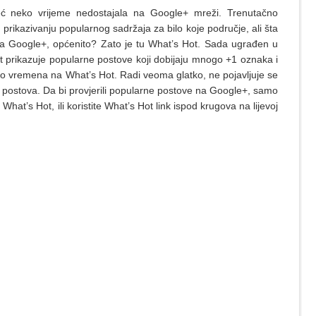
već neko vrijeme nedostajala na Google+ mreži. Trenutačno
prikazivanju popularnog sadržaja za bilo koje područje, ali šta
e na Google+, općenito? Zato je tu What’s Hot. Sada ugrađen u
Hot prikazuje popularne postove koji dobijaju mnogo +1 oznaka i
o vremena na What’s Hot. Radi veoma glatko, ne pojavljuje se
itih postova. Da bi provjerili popularne postove na Google+, samo
 What’s Hot, ili koristite What’s Hot link ispod krugova na lijevoj