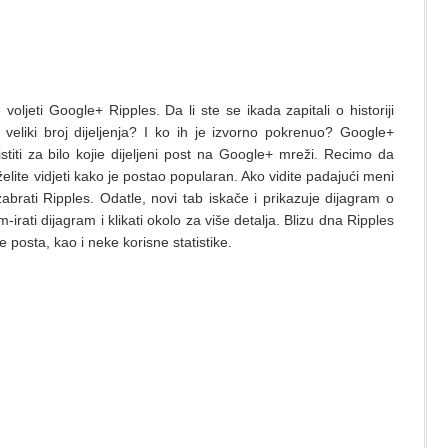
e voljeti Google+ Ripples. Da li ste se ikada zapitali o historiji
 veliki broj dijeljenja? I ko ih je izvorno pokrenuo? Google+
istiti za bilo kojie dijeljeni post na Google+ mreži. Recimo da
 želite vidjeti kako je postao popularan. Ako vidite padajući meni
rati Ripples. Odatle, novi tab iskače i prikazuje dijagram o
-irati dijagram i klikati okolo za više detalja. Blizu dna Ripples
je posta, kao i neke korisne statistike.