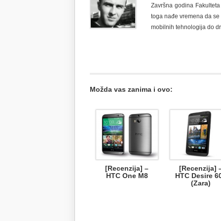
Završna godina Fakulteta I
toga nađe vremena da se p
mobilnih tehnologija do d
Možda vas zanima i ovo:
[Recenzija] –
[Recenzija] 
HTC One M8
HTC Desire 6
(Zara)