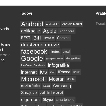
Tagovi
Pratit
Android
Tweets
Android Market
Android 4.0
tvenih
Apple
aplikacije
App Store
BiH
BEST
Chrome
browser
drustvene mreze
to nije
ni
facebook
firefox
gmail
nterneta
Google
google chrome
Google Plus
 na
infografika
Ice Cream Sandwich
internet
iOS
iPhone
linux
iPad
Microsoft
Mostar
Mozilla
Samsung
mozilla firefox
Nokia
Sarajevo
sedmicni pregled
sigurnost
Skype
smartphone