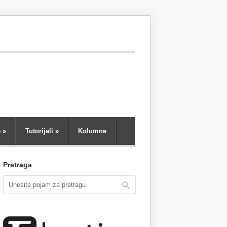
e
»
Tutorijali
»
Kolumne
Pretraga