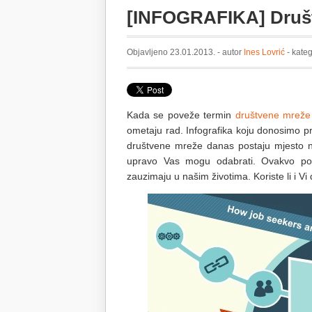
[INFOGRAFIKA] Društ
Objavljeno 23.01.2013. - autor
Ines Lovrić
- kate
Kada se poveže termin
društvene mreže
ometaju rad. Infografika koju donosimo pr
društvene mreže danas postaju mjesto n
upravo Vas mogu odabrati. Ovakvo pov
zauzimaju u našim životima. Koriste li i V