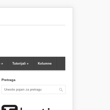
e
»
Tutorijali
»
Kolumne
Pretraga