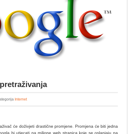
pretraživanja
ategorija
Internet
živač će doživjeti drastične promjene. Promjena će biti jedna
mogla bi utjecati na milione web stranica koje se oslanjaju na