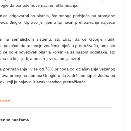
mogle da ponude nove načine reklamiranja.
ranica odgovarati na pitanja, što mnogo podsjeća na promjene
vača Bing-a. Upravo je njemu taj način pretraživanja najveća
 se na sematičkom sistemu, što znači da će Google nuditi
e pokušati da razumije značenje riječi u pretraživaču, umjesto
ivač će bolje povezivati pitanja korisnika sa bazom podataka, što
inu na koji ljudi, a ne strojevi razumiju svijet.
ta pretraživanja i više od 75% prihoda od oglašavanja vezanog
 će ova promjena pomoći Google-u da zadrži monopol. Jedna od
, koji je najavio izlazak vlastitog pretraživača.
 sistem
štvenim mrežama