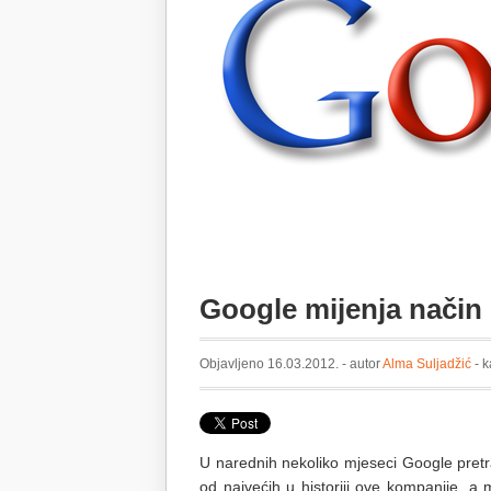
Google mijenja način 
Objavljeno 16.03.2012. - autor
Alma Suljadžić
- k
U narednih nekoliko mjeseci Google pretra
od najvećih u historiji ove kompanije, a 