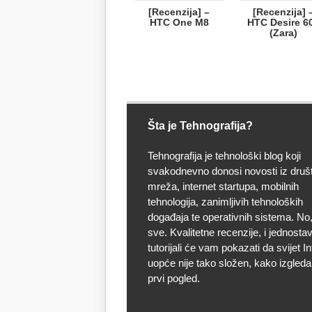
[Recenzija] –
[Recenzija] 
HTC One M8
HTC Desire 6
(Zara)
Šta je Tehnografija?
Tehnografija je tehnološki blog koji
svakodnevno donosi novosti iz druš
mreža, internet startupa, mobilnih
tehnologija, zanimljivih tehnoloških
događaja te operativnih sistema. No, 
sve. Kvalitetne recenzije, i jednostav
tutorijali će vam pokazati da svijet I
uopće nije tako složen, kako izgleda
prvi pogled.