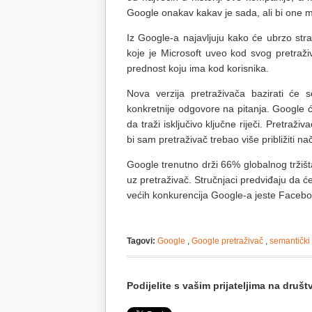
Google onakav kakav je sada, ali bi one 
Iz Google-a najavljuju kako će ubrzo st
koje je Microsoft uveo kod svog pretraži
prednost koju ima kod korisnika.
Nova verzija pretraživača bazirati će
konkretnije odgovore na pitanja. Google ć
da traži isključivo ključne riječi. Pretraž
bi sam pretraživač trebao više približiti nač
Google trenutno drži 66% globalnog tržiš
uz pretraživač. Stručnjaci predviđaju da
većih konkurencija Google-a jeste Facebook
Tagovi:
Google
,
Google pretraživač
,
semantički
Podijelite s vašim prijateljima na dru