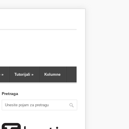
e
»
Tutorijali
»
Kolumne
Pretraga