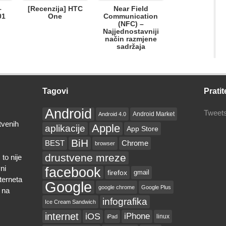
–
[Recenzija] HTC
Near Field
01
One
Communication
(NFC) –
Najjednostavniji
način razmjene
sadržaja
Tagovi
Pratit
Android
Tweets
Android Market
Android 4.0
tvenih
Apple
aplikacije
App Store
BiH
BEST
Chrome
browser
drustvene mreze
to nije
ni
facebook
firefox
gmail
nterneta
Google
google chrome
Google Plus
 na
infografika
Ice Cream Sandwich
internet
iOS
iPhone
linux
iPad