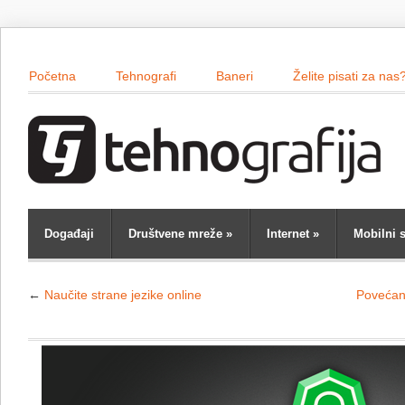
Početna
Tehnografi
Baneri
Želite pisati za nas
Događaji
Društvene mreže
»
Internet
»
Mobilni s
←
Naučite strane jezike online
Povećanj