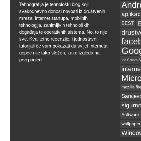
Andr
Tehnografija je tehnološki blog koji
svakodnevno donosi novosti iz društvenih
aplikac
mreža, internet startupa, mobilnih
BEST
tehnologija, zanimljivih tehnoloških
drust
događaja te operativnih sistema. No, to nije
sve. Kvalitetne recenzije, i jednostavni
face
tutorijali će vam pokazati da svijet Interneta
Goog
uopće nije tako složen, kako izgleda na
prvi pogled.
Ice Cream S
interne
Micro
mozilla fir
Sarajev
sigurno
Software
wallpaper
Windo