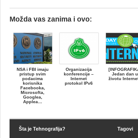
Možda vas zanima i ovo:
NSA i FBI imaju
Organizacija
[INFOGRAFIK
pristup svim
konferencije –
Jedan dan 
podacima
Internet
životu Interne
korisnika
protokol IPv6
Facebooka,
Microsofta,
Googlea,
Applea…
Šta je Tehnografija?
Tagovi