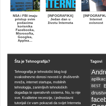
NSA i FBI imaju
[INFOGRAFIKA]
[INFOGRAFIK
pristup svim
Jedan dan u
Internet
podacima
životu Interneta
ovisnost
korisnika
Facebooka,
Microsofta,
Googlea,
Applea…
Šta je Tehnografija?
Tagovi
Andr
Tehnografija je tehnološki blog koji
svakodnevno donosi novosti iz društvenih
aplikac
mreža, internet startupa, mobilnih
BEST
tehnologija, zanimljivih tehnoloških
drust
događaja te operativnih sistema. No, to nije
sve. Kvalitetne recenzije, i jednostavni
face
tutorijali će vam pokazati da svijet Interneta