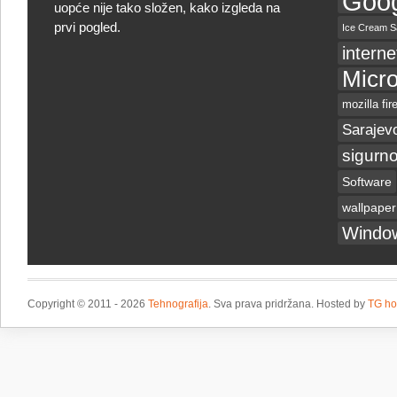
Goog
uopće nije tako složen, kako izgleda na
prvi pogled.
Ice Cream S
interne
Micro
mozilla fir
Sarajev
sigurno
Software
wallpaper
Windo
Copyright © 2011 - 2026
Tehnografija
. Sva prava pridržana. Hosted by
TG ho