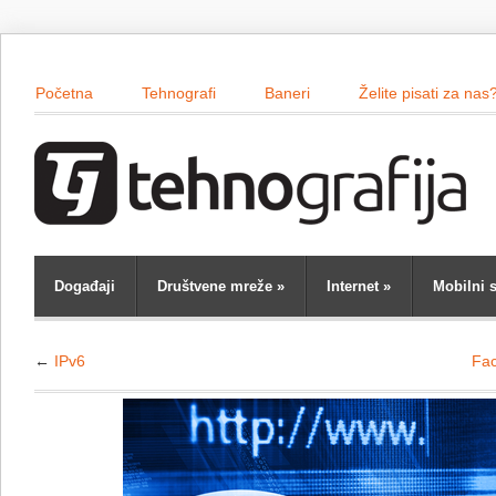
Početna
Tehnografi
Baneri
Želite pisati za nas
Događaji
Društvene mreže
»
Internet
»
Mobilni s
←
IPv6
Fac