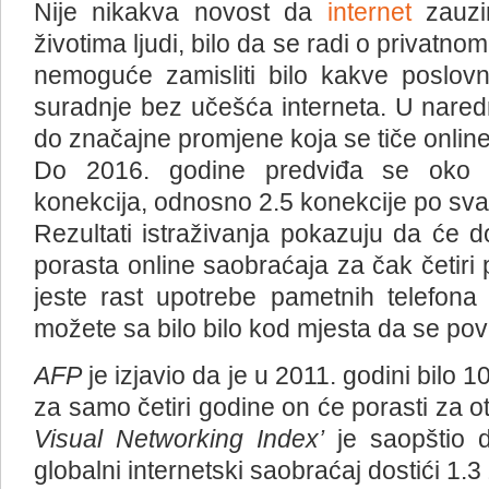
Nije nikakva novost da
internet
zauzi
životima ljudi, bilo da se radi o privatno
nemoguće zamisliti bilo kakve poslovn
suradnje bez učešća interneta. U naredn
do značajne promjene koja se tiče onlin
Do 2016. godine predviđa se oko 18
konekcija, odnosno 2.5 konekcije po sv
Rezultati istraživanja pokazuju da će 
porasta online saobraćaja za čak četiri
jeste rast upotrebe pametnih telefona
možete sa bilo bilo kod mjesta da se pov
AFP
je izjavio da je u 2011. godini bilo 1
za samo četiri godine on će porasti za otp
Visual Networking Index’
je saopštio 
globalni internetski saobraćaj dostići 1.3