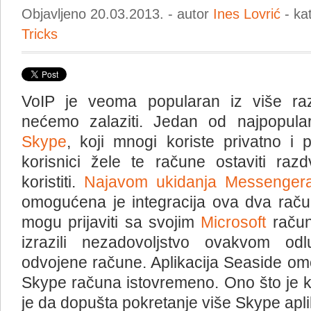
Objavljeno 20.03.2013. - autor
Ines Lovrić
- ka
Tricks
VoIP je veoma popularan iz više raz
nećemo zalaziti. Jedan od najpopularn
Skype
, koji mnogi koriste privatno i
korisnici žele te račune ostaviti raz
koristiti.
Najavom ukidanja Messenger
omogućena je integracija ova dva raču
mogu prijaviti sa svojim
Microsoft
račun
izrazili nezadovoljstvo ovakvom odl
odvojene račune. Aplikacija Seaside om
Skype računa istovremeno. Ono što je kl
je da dopušta pokretanje više Skype apli