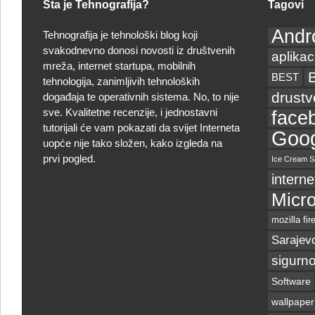
Šta je Tehnografija?
Tagovi
Andr
Tehnografija je tehnološki blog koji
svakodnevno donosi novosti iz društvenih
aplikac
mreža, internet startupa, mobilnih
BEST
tehnologija, zanimljivih tehnoloških
drust
događaja te operativnih sistema. No, to nije
sve. Kvalitetne recenzije, i jednostavni
face
tutorijali će vam pokazati da svijet Interneta
Goog
uopće nije tako složen, kako izgleda na
prvi pogled.
Ice Cream S
interne
Micro
mozilla fir
Sarajev
sigurno
Software
wallpaper