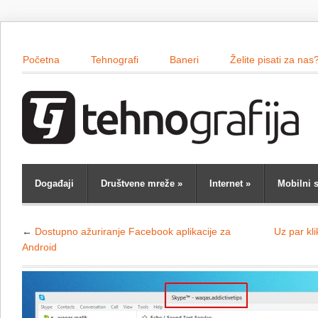
Početna
Tehnografi
Baneri
Želite pisati za nas
Događaji
Društvene mreže
»
Internet
»
Mobilni s
←
Dostupno ažuriranje Facebook aplikacije za
Uz par kl
Android