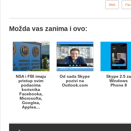
Web
Fac
Možda vas zanima i ovo:
NSA i FBI imaju
Od sada Skype
Skype 2.5 z
pristup svim
pozivi na
Windows
podacima
Outlook.com
Phone 8
korisnika
Facebooka,
Microsofta,
Googlea,
Applea…