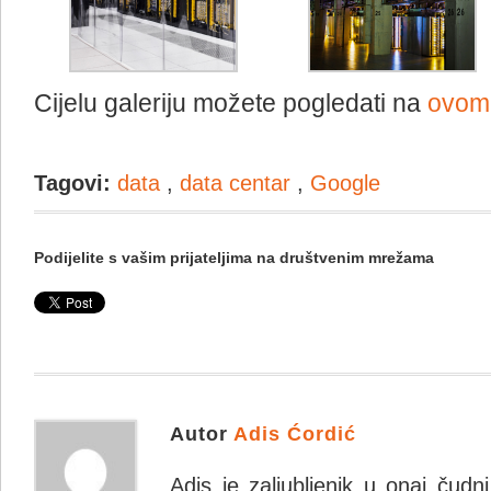
Cijelu galeriju možete pogledati na
ovo
Tagovi:
data
,
data centar
,
Google
Podijelite s vašim prijateljima na društvenim mrežama
Autor
Adis Ćordić
Adis je zaljubljenik u onaj čudn