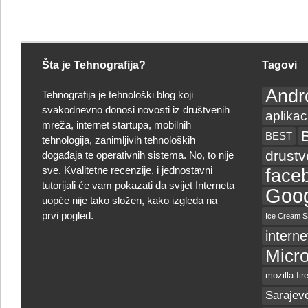
Šta je Tehnografija?
Tagovi
Andr
Tehnografija je tehnološki blog koji
svakodnevno donosi novosti iz društvenih
aplikac
mreža, internet startupa, mobilnih
BEST
tehnologija, zanimljivih tehnoloških
drust
događaja te operativnih sistema. No, to nije
sve. Kvalitetne recenzije, i jednostavni
face
tutorijali će vam pokazati da svijet Interneta
Goog
uopće nije tako složen, kako izgleda na
prvi pogled.
Ice Cream S
interne
Micro
mozilla fir
Sarajev