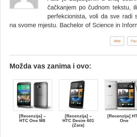
čačkanjem po čudnom tekstu, ili 
perfekcionista, voli da sve radi 
na svome mjestu. Bachelor of Science in Infor
Web
Fac
Možda vas zanima i ovo:
[Recenzija] –
[Recenzija] –
[Recenzija] H
HTC One M8
HTC Desire 601
One
(Zara)