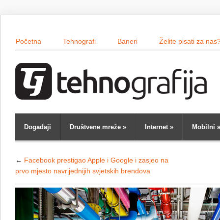
Početna
Tehnografi
Baneri
Želite pisati za nas
Događaji
Društvene mreže
»
Internet
»
Mobilni s
←
Facebook prestigao Apple i Google i zasjeo na
prvo mjesto navrijednijih svjetskih brendova