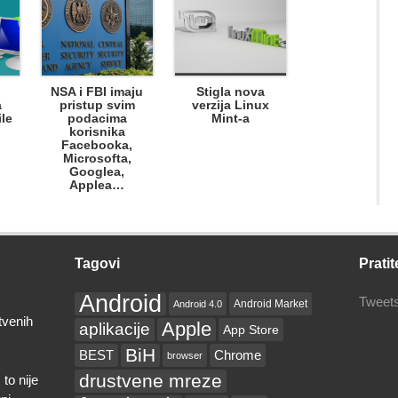
NSA i FBI imaju
Stigla nova
a
pristup svim
verzija Linux
le
podacima
Mint-a
korisnika
Facebooka,
Microsofta,
Googlea,
Applea…
Tagovi
Pratit
Android
Tweets
Android Market
Android 4.0
tvenih
Apple
aplikacije
App Store
BiH
BEST
Chrome
browser
drustvene mreze
to nije