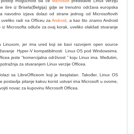
a postoji mogućnost da će
Microsoft
predstaviti Linux verziju
e šire iz Brisela(Belgija) gdje se trenutno održava europska
 navodno izjava dolazi od strane jednog od Microsoftovih
 uveliko radi na Officeu za
Android
, a kao što znamo Android
 iz Microsofta odluče za ovaj korak, uveliko olakšati stvaranje
sa Linuxom, jer ima ured koji se bavi razvojem open source
državanje Hyper-V kompatibilnosti Linux OS pod Windowsima.
ficea jeste “komercijalna održivost ” koju Linux ima. Međutim,
i potražnja za stvaranjem Linux verzije Officea.
lazi sa LibreOfficeom koji je besplatan. Također, Linux OS
postavlja pitanje kakvu korist ustvari ima Microsoft u ovome,
vojiti novac za kupovinu Microsoft Officea.