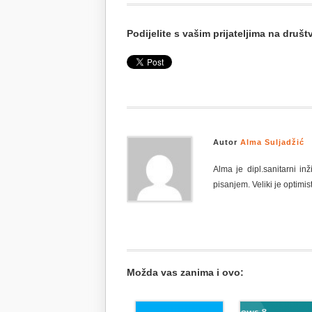
Podijelite s vašim prijateljima na dru
Autor
Alma Suljadžić
Alma je dipl.sanitarni i
pisanjem. Veliki je optimist
Možda vas zanima i ovo: