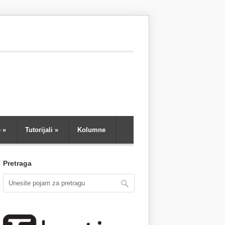
e
»
Tutorijali
»
Kolumne
Pretraga