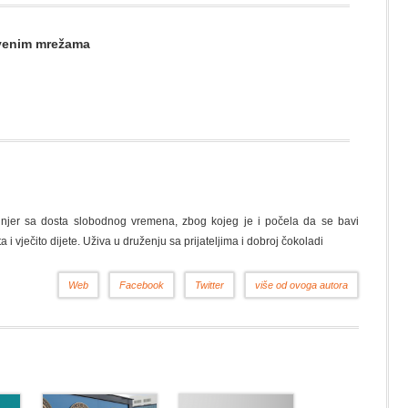
štvenim mrežama
nžinjer sa dosta slobodnog vremena, zbog kojeg je i počela da se bavi
a i vječito dijete. Uživa u druženju sa prijateljima i dobroj čokoladi
Web
Facebook
Twitter
više od ovoga autora