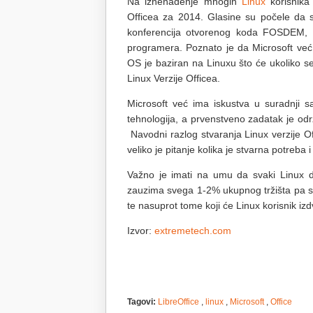
Na iznenađenje mnogih
Linux
korisnik
Officea za 2014. Glasine su počele da s
konferencija otvorenog koda FOSDEM, a
programera. Poznato je da Microsoft već
OS je baziran na Linuxu što će ukoliko se
Linux Verzije Officea.
Microsoft već ima iskustva u suradnji 
tehnologija, a prvenstveno zadatak je o
Navodni razlog stvaranja Linux verzije Of
veliko je pitanje kolika je stvarna potreba 
Važno je imati na umu da svaki Linux do
zauzima svega 1-2% ukupnog tržišta pa se 
te nasuprot tome koji će Linux korisnik izd
Izvor:
extremetech.com
Tagovi:
LibreOffice
,
linux
,
Microsoft
,
Office