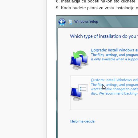
8. Instalacija će početi nakon što kliknete ‘
9. Kada budete pitani za vrstu instalacije o