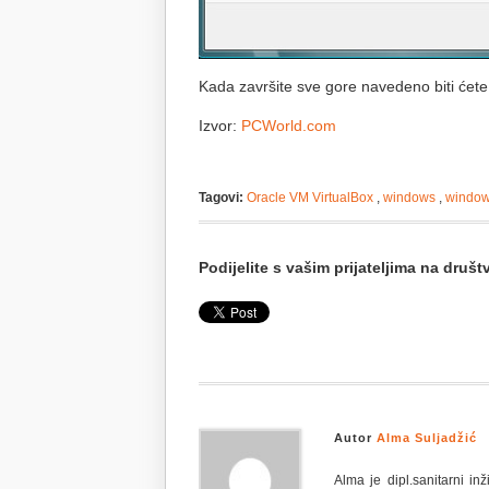
Kada završite sve gore navedeno biti ćet
Izvor:
PCWorld.com
Tagovi:
Oracle VM VirtualBox
,
windows
,
window
Podijelite s vašim prijateljima na dru
Autor
Alma Suljadžić
Alma je dipl.sanitarni i