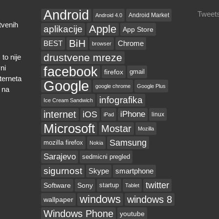
Android
Tweets
Android Market
Android 4.0
tvenih
Apple
aplikacije
App Store
BiH
BEST
Chrome
browser
drustvene mreze
to nije
ni
facebook
firefox
gmail
nterneta
Google
google chrome
Google Plus
 na
infografika
Ice Cream Sandwich
internet
iOS
iPhone
linux
iPad
Microsoft
Mostar
Mozilla
Samsung
mozilla firefox
Nokia
Sarajevo
sedmicni pregled
sigurnost
Skype
smartphone
twitter
Software
Sony
startup
Tablet
windows
windows 8
wallpaper
Windows Phone
youtube