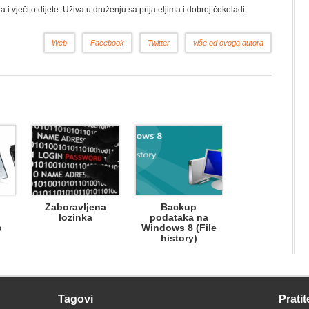
a i vječito dijete. Uživa u druženju sa prijateljima i dobroj čokoladi
Web
Facebook
Twitter
više od ovoga autora
Zaboravljena
Backup
lozinka
podataka na
o
Windows 8 (File
history)
Tagovi
Pratit