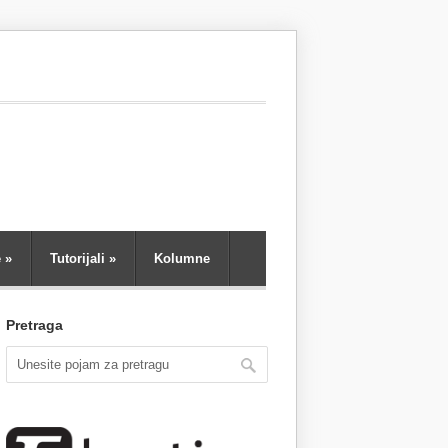
e
»
Tutorijali
»
Kolumne
Pretraga