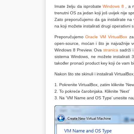
Imate želju da isprobate
Windows 8
, a n
trenutni OS za jedan koji još uvijek nije 
Zato preporučujemo da ga instalirate na v
na koji možete instalirati drugi operativni 
Preporučujemo
Oracle VM VirtualBox
za 
open-source, moćan i što je najvažnije v
Windows 8 Preview. Ova
stranica
sadrži i
sistema Windows, ne možete instalirati 3
također pronaći product key koji će vam bit
Nakon što ste skinuli i instalirali VirtualBox
1. Pokrenite VirtualBox, zatim kliknite ‘Ne
2. To pokreće čarobnjaka. Kliknite ‘Next’
3. Na ‘VM Name and OS Type’ unesite nazi