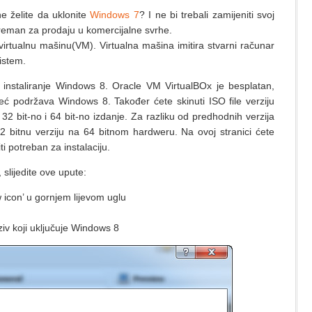
e želite da uklonite
Windows 7
? I ne bi trebali zamijeniti svoj
spreman za prodaju u komercijalne svrhe.
irtualnu mašinu(VM). Virtualna mašina imitira stvarni računar
sistem.
instaliranje Windows 8. Oracle VM VirtualBOx je besplatan,
eć podržava Windows 8. Također ćete skinuti ISO file verziju
 32 bit-no i 64 bit-no izdanje. Za razliku od predhodnih verzija
2 bitnu verziju na 64 bitnom hardweru. Na ovoj stranici ćete
i potreban za instalaciju.
, slijedite ove upute:
w icon’ u gornjem lijevom uglu
v koji uključuje Windows 8