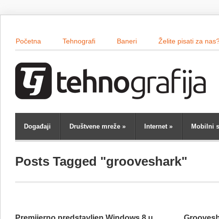
Početna
Tehnografi
Baneri
Želite pisati za nas
Događaji
Društvene mreže
»
Internet
»
Mobilni s
Posts Tagged "grooveshark"
Premijerno predstavljen Windows 8 u
Groovesha