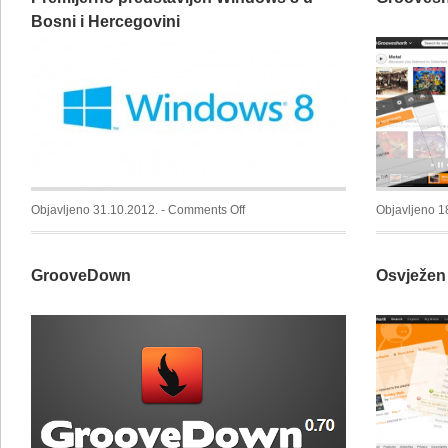
Bosni i Hercegovini
on
Objavljeno 31.10.2012. -
Comments Off
Objavljeno 1
Premijerno
predstavljen
GrooveDown
Osvježen
Windows
8
u
Bosni
i
Hercegovini