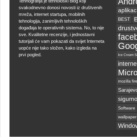
Andr
Tehnografija je tehnološki blog koji
svakodnevno donosi novosti iz društvenih
aplikac
mreža, internet startupa, mobilnih
BEST
tehnologija, zanimljivih tehnoloških
drust
događaja te operativnih sistema. No, to nije
sve. Kvalitetne recenzije, i jednostavni
face
tutorijali će vam pokazati da svijet Interneta
Goog
uopće nije tako složen, kako izgleda na
prvi pogled.
Ice Cream S
interne
Micro
mozilla fir
Sarajev
sigurno
Software
wallpaper
Windo