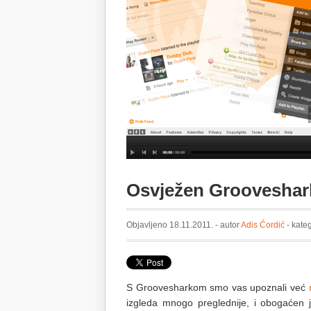
Osvježen Grooveshar
Objavljeno 18.11.2011. - autor
Adis Ćordić
- kate
S Groovesharkom smo vas upoznali već
izgleda mnogo preglednije, i obogaćen j