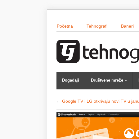
Početna
Tehnografi
Baneri
Događaji
Društvene mreže
»
←
Google TV i LG otkrivaju novi TV u jan