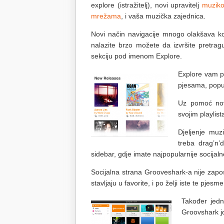
explore (istražitelj), novi upravitelj
muzik
mrežama
, i vaša muzička zajednica.
Novi način navigacije mnogo olakšava kor
nalazite brzo možete da izvršite pretrag
sekciju pod imenom Explore.
Explore vam p
pjesama, popu
Uz pomoć nov
svojim playlis
Djeljenje muz
treba drag’n’
sidebar, gdje imate najpopularnije socijal
Socijalna strana Grooveshark-a nije zaposta
stavljaju u favorite, i po želji iste te pjesme
Također jedn
Groovshark jo