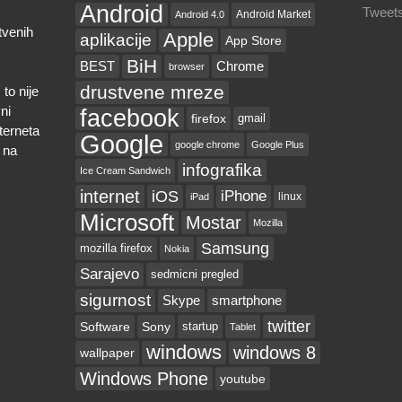
Android
Tweets
Android Market
Android 4.0
tvenih
Apple
aplikacije
App Store
BiH
BEST
Chrome
browser
drustvene mreze
to nije
ni
facebook
firefox
gmail
nterneta
Google
google chrome
Google Plus
 na
infografika
Ice Cream Sandwich
internet
iOS
iPhone
linux
iPad
Microsoft
Mostar
Mozilla
Samsung
mozilla firefox
Nokia
Sarajevo
sedmicni pregled
sigurnost
Skype
smartphone
twitter
Software
Sony
startup
Tablet
windows
windows 8
wallpaper
Windows Phone
youtube