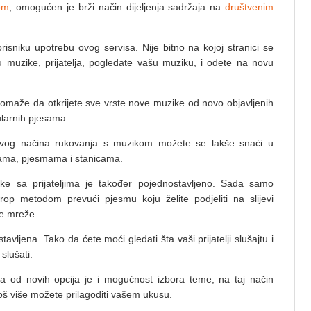
om
, omogućen je brži način dijeljenja sadržaja na
društvenim
isniku upotrebu ovog servisa. Nije bitno na kojoj stranici se
u muzike, prijatelja, pogledate vašu muziku, i odete na novu
omaže da otkrijete sve vrste nove muzike od novo objavljenih
larnih pjesama.
og načina rukovanja s muzikom možete se lakše snaći u
tama, pjesmama i stanicama.
ike sa prijateljima je također pojednostavljeno. Sada samo
drop metodom prevući pjesmu koju želite podjeliti na slijevi
ne mreže.
vljena. Tako da ćete moći gledati šta vaši prijatelji slušajtu i
 slušati.
a od novih opcija je i mogućnost izbora teme, na taj način
š više možete prilagoditi vašem ukusu.