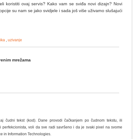
eli koristiti ovaj servis? Kako vam se sviđa novi dizajn? Novi
 opcije su nam se jako svidjele i sada još više uživamo slušajući
ika
,
uzivanje
štvenim mrežama
naj čudni tekst (kod). Dane provodi čačkanjem po čudnom tekstu, ili
di perfekcionista, voli da sve radi savršeno i da je svaki pixel na svome
ce in Information Technologies.