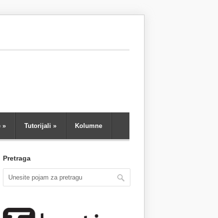
e
»
Tutorijali
»
Kolumne
Pretraga