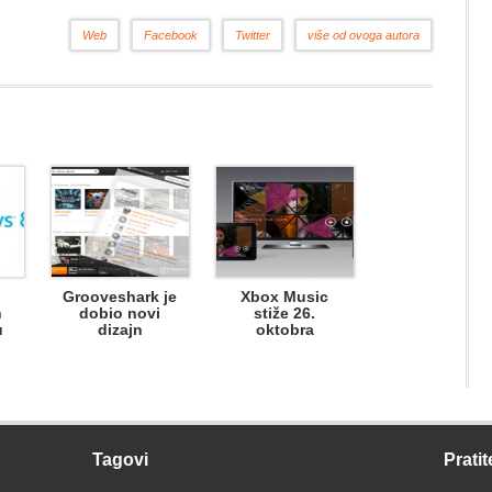
Web
Facebook
Twitter
više od ovoga autora
Grooveshark je
Xbox Music
n
dobio novi
stiže 26.
u
dizajn
oktobra
Tagovi
Pratit