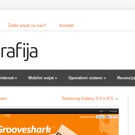
Želite pisati za nas?
Kontakt
Internet
»
Mobilni svijet
»
Operativni sistemi
»
Recenzij
uaru
Samsung Galaxy S II s ICS
→