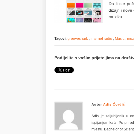
Da li ste poč
dizajn i nove
muziku.
Tagovi:
grooveshark
,
internet radio
,
Music
,
muz
Podijelite s vašim prijateljima na dru
Autor
Adis Ćordić
Adis je zaljubljenik u o
ispijanjem kafa. Po priro
mjestu. Bachelor of Scien