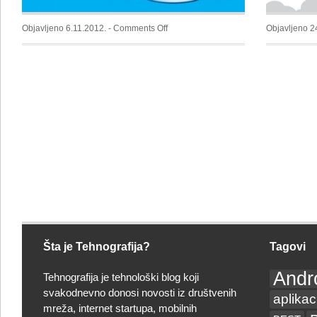
on
Objavljeno 6.11.2012. -
Comments Off
Objavljeno 2
Windows
Live
Messenger
odlazi
u
prošlost
Šta je Tehnografija?
Tagovi
Andr
Tehnografija je tehnološki blog koji
svakodnevno donosi novosti iz društvenih
aplikac
mreža, internet startupa, mobilnih