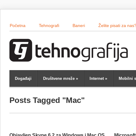
Početna
Tehnografi
Baneri
Želite pisati za nas
Događaji
Društvene mreže
»
Internet
»
Mobilni s
Posts Tagged "Mac"
Objavljen Skype 6.2 za Windows i Mac OS
Microsoft