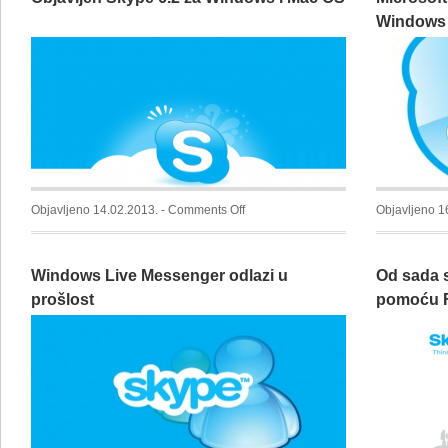
Windows 
on
Objavljeno 14.02.2013. -
Comments Off
Objavljeno 1
Objavljen
Skype
Windows Live Messenger odlazi u
Od sada s
6.2
za
prošlost
pomoću F
Windows
korisnič
i
Mac
OS