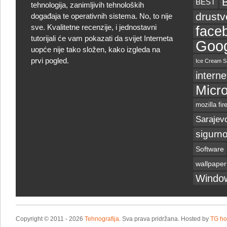
BEST
tehnologija, zanimljivih tehnoloških
drust
događaja te operativnih sistema. No, to nije
sve. Kvalitetne recenzije, i jednostavni
face
tutorijali će vam pokazati da svijet Interneta
Goog
uopće nije tako složen, kako izgleda na
prvi pogled.
Ice Cream S
interne
Micro
mozilla fir
Sarajev
sigurno
Software
wallpaper
Windo
Copyright © 2011 - 2026
Tehnografija
. Sva prava pridržana. Hosted by
TG ho