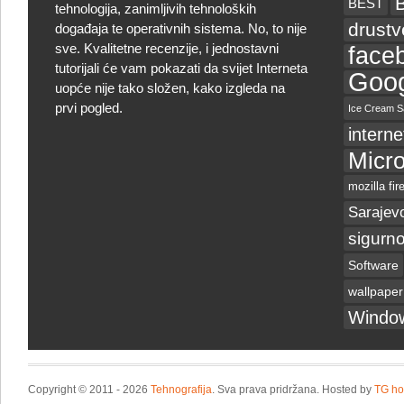
BEST
tehnologija, zanimljivih tehnoloških
drust
događaja te operativnih sistema. No, to nije
sve. Kvalitetne recenzije, i jednostavni
face
tutorijali će vam pokazati da svijet Interneta
Goog
uopće nije tako složen, kako izgleda na
prvi pogled.
Ice Cream S
interne
Micro
mozilla fir
Sarajev
sigurno
Software
wallpaper
Windo
Copyright © 2011 - 2026
Tehnografija
. Sva prava pridržana. Hosted by
TG ho