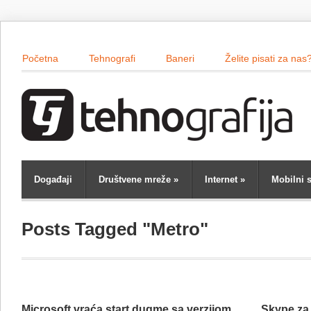
Početna
Tehnografi
Baneri
Želite pisati za nas
Događaji
Društvene mreže
»
Internet
»
Mobilni s
Posts Tagged "Metro"
Microsoft vraća start dugme sa verzijom
Skype za