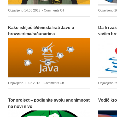
on
Objavljeno 14.05.2013. -
Comments Off
Objavljeno 2
[INFOGRAFIKA]
Top
Kako isključiti/deinstalirati Javu u
Da li i za
5
pogrešaka
browserima/računarima
vašim br
u
sigurnosti
kompjutera
on
Objavljeno 11.02.2013. -
Comments Off
Objavljeno 2
Kako
isključiti/deinstalirati
Tor project – podignite svoju anonimnost
Vodič kro
Javu
u
na novi nivo
browserima/računarima