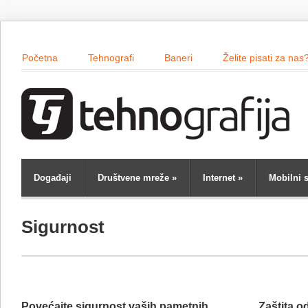
Početna
Tehnografi
Baneri
Želite pisati za nas
Događaji
Društvene mreže
»
Internet
»
Mobilni s
Sigurnost
Povećajte sigurnost vaših pametnih
Zaštita o