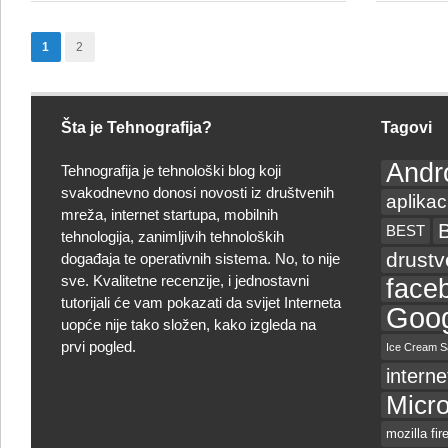
sigurnosni
software
1
2
za
Windows
8
Šta je Tehnografija?
Tagovi
Andr
Tehnografija je tehnološki blog koji
svakodnevno donosi novosti iz društvenih
aplikac
mreža, internet startupa, mobilnih
BEST
tehnologija, zanimljivih tehnoloških
drust
događaja te operativnih sistema. No, to nije
sve. Kvalitetne recenzije, i jednostavni
face
tutorijali će vam pokazati da svijet Interneta
Goog
uopće nije tako složen, kako izgleda na
prvi pogled.
Ice Cream S
interne
Micro
mozilla fir