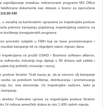
zapošljavanje instalirao nelicencirane programe MS Office
falsificirane dokumente kao dokaze o licenci za isporučene
.116,80 KM
.
, u saradnji sa kantonalnim upravama za inspekcijske poslove
marta pokreće kampanju pojačanog inspekcijskog nadzora na
va korištenja kompjuterskih programa.
svi privredni subjekti u FBiH koji se bave prometovanjem i
 rezultati kampanje bit će objavljeni nakon mjesec dana.
i inspekcijama će pružiti USAID i Business software alliance,
softversku industriju koja djeluje u 80 država radi zaštite i
vjeta koji podstiču inovacije i razvoj.
e poslove Ibrahim Tirak kazao je, da je osnovni cilj kampanje
kih osoba za potrebom korištenja, distribuiranja i prometovanja
anziju tzv. sive ekonomije. Uz inspekcijske nadzore, kako je
ka kampanja.
uo direktor Federalne uprave za inspekcijske poslove Ibrahim
oko 14 miliona američkih dolara te oko 1.400 radnih mjesta.