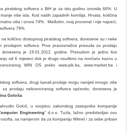
ina piratskog softvera u BiH je za istu godinu iznosila 66%. U
 manje više ista. Kod naših zapadnih komšija, Hrvata, količina
 znatno viša i iznosi 74%. Međutim, ovaj procenat i nije najveći,
 softvera 79%.
om na količinu dostupnog piratskog softvera, donesene su i neke
m prodajom softvera. Prva pravosnažna presuda za prodaju
donesena je 19.01.2012. godine. Presudom je jedno lice
janju od 6 mjeseci dok je drugo osuđeno na novčanu kaznu u
cenciranog WIN OS preko www.pik.ba, www.market.ba i
atskog softvera, drugi kanali prodaje mogu nanijeti mnogo više
 za prodaju nelicenciranog softvera općenito, donesena je
ina Gološa
.
hrudin Gološ, u svojstvu zakonskog zastupnika kompanije
Computer Engineering
” d.o.o. Tuzla, lažno predstavljao ovu
osofta, sa namjerom da za kompaniju Witnet i za sebe pribavi