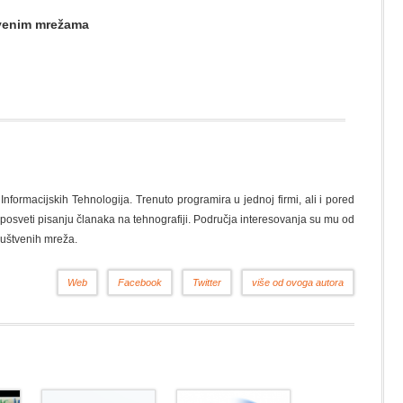
štvenim mrežama
nformacijskih Tehnologija. Trenuto programira u jednoj firmi, ali i pored
osveti pisanju članaka na tehnografiji. Područja interesovanja su mu od
ruštvenih mreža.
Web
Facebook
Twitter
više od ovoga autora