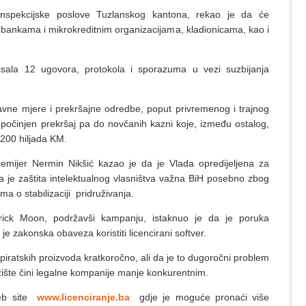
inspekcijske poslove Tuzlanskog kantona, rekao je da će
u bankama i mikrokreditnim organizacijama, kladionicama, kao i
isala 12 ugovora, protokola i sporazuma u vezi suzbijanja
vne mjere i prekršajne odredbe, poput privremenog i trajnog
počinjen prekršaj pa do novčanih kazni koje, između ostalog,
 200 hiljada KM.
mijer Nermin Nikšić kazao je da je Vlada opredijeljena za
a je zaštita intelektualnog vlasništva važna BiH posebno zbog
a o stabilizaciji pridruživanja.
ick Moon, podržavši kampanju, istaknuo je da je poruka
je zakonska obaveza koristiti licencirani softver.
piratskih proizvoda kratkoročno, ali da je to dugoročni problem
ržište čini legalne kompanije manje konkurentnim.
web site
www.licenciranje.ba
gdje je moguće pronaći više