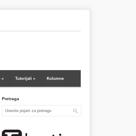
e
»
Tutorijali
»
Kolumne
Pretraga