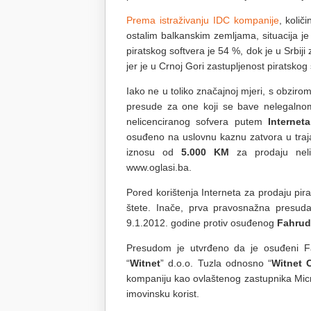
Prema istraživanju IDC kompanije
, količ
ostalim balkanskim zemljama, situacija je
piratskog softvera je 54 %, dok je u Srbiji
jer je u Crnoj Gori zastupljenost piratskog
Iako ne u toliko značajnoj mjeri, s obzir
presude za one koji se bave nelegalno
nelicenciranog sofvera putem
Interneta
osuđeno na uslovnu kaznu zatvora u tra
iznosu od
5.000 KM
za prodaju neli
www.oglasi.ba.
Pored korištenja Interneta za prodaju pir
štete. Inače, prva pravosnažna presuda
9.1.2012. godine protiv osuđenog
Fahrud
Presudom je utvrđeno da je osuđeni Fa
“
Witnet
” d.o.o. Tuzla odnosno “
Witnet 
kompaniju kao ovlaštenog zastupnika Micr
imovinsku korist.