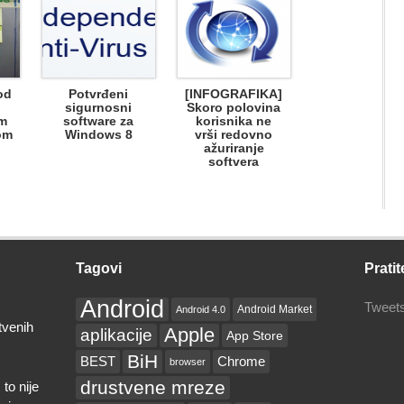
od
Potvrđeni
[INFOGRAFIKA]
sigurnosni
Skoro polovina
im
software za
korisnika ne
om
Windows 8
vrši redovno
ažuriranje
softvera
Tagovi
Pratit
Android
Tweets
Android Market
Android 4.0
tvenih
Apple
aplikacije
App Store
BiH
BEST
Chrome
browser
drustvene mreze
to nije