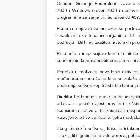
Osuđeni Gološ je Federalnom zavodu za 
2003 i Windows server 2003 i dostavio 
programe, a za šta je primio iznos od
437
Federalna uprava za inspekcijske poslove
i nadležnim kantonalnim organima, 12. 
području FBiH nad zaštitom autorskih pra
Predmetom inspekcijske kontrole bit će 
korištenjem kompjuterskih programa i prvi
Podršku u realizaciji navedenih aktivnost
međunarodno udruženje koje se zalaže za 
proširenja softverskog tržišta te stvaranja u
Direktor Federalne uprave za inspekcijsk
educirati i podići svijest pravnih i fizič
licenciranih softvera te zaustaviti eksp
najavljeno, bit će upriličena i jaka medijs
Zbog piratskih softvera, kako je istakn
Tirak , BiH godišnje, u vidu poreza, gubi 