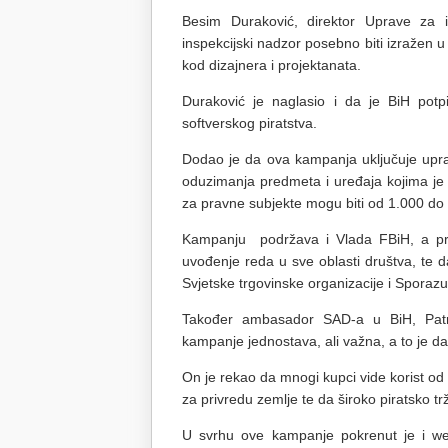
Besim Duraković, direktor Uprave za 
inspekcijski nadzor posebno biti izražen 
kod dizajnera i projektanata.
Duraković je naglasio i da je BiH potp
softverskog piratstva.
Dodao je da ova kampanja uključuje upra
oduzimanja predmeta i uređaja kojima je 
za pravne subjekte mogu biti od 1.000 do
Kampanju podržava i Vlada FBiH, a pre
uvođenje reda u sve oblasti društva, te d
Svjetske trgovinske organizacije i Sporazum
Također ambasador SAD-a u BiH, Patr
kampanje jednostava, ali važna, a to je da 
On je rekao da mnogi kupci vide korist od 
za privredu zemlje te da široko piratsko t
U svrhu ove kampanje pokrenut je i 