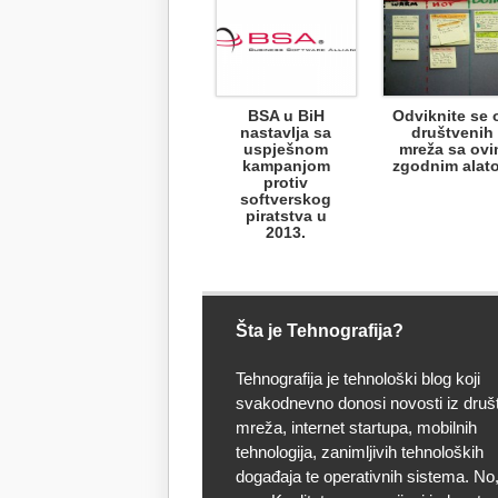
BSA u BiH
Odviknite se 
nastavlja sa
društvenih
uspješnom
mreža sa ov
kampanjom
zgodnim alat
protiv
softverskog
piratstva u
2013.
Šta je Tehnografija?
Tehnografija je tehnološki blog koji
svakodnevno donosi novosti iz druš
mreža, internet startupa, mobilnih
tehnologija, zanimljivih tehnoloških
događaja te operativnih sistema. No, 