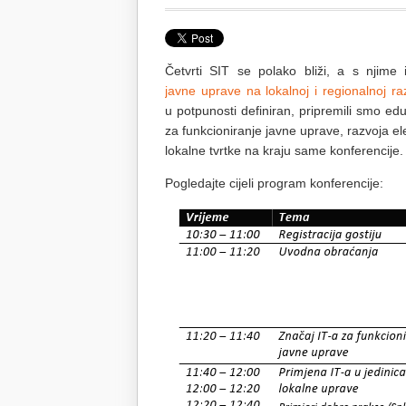
Četvrti SIT se polako bliži, a s njime
javne uprave na lokalnoj i regionalnoj raz
u potpunosti definiran, pripremili smo e
za funkcioniranje javne uprave, razvoja el
lokalne tvrtke na kraju same konferencije.
Pogledajte cijeli program konferencije: