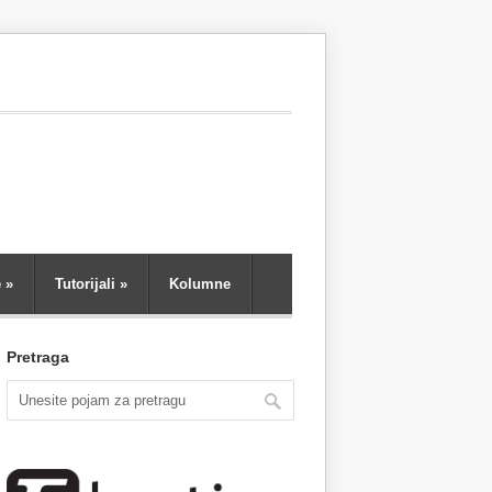
e
»
Tutorijali
»
Kolumne
Pretraga