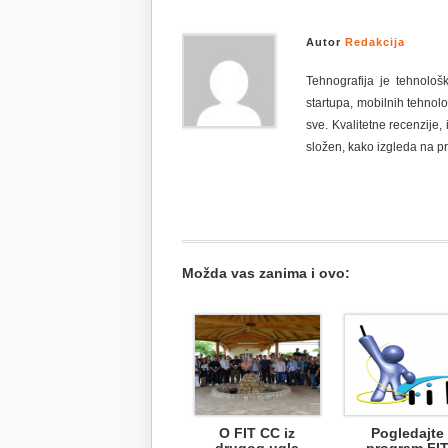
Autor
Redakcija
Tehnografija je tehnološ
startupa, mobilnih tehnolo
sve. Kvalitetne recenzije, 
složen, kako izgleda na pr
Možda vas zanima i ovo:
O FIT CC iz
Pogledajte