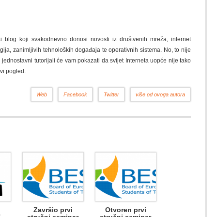
ki blog koji svakodnevno donosi novosti iz društvenih mreža, internet
gija, zanimljivih tehnoloških događaja te operativnih sistema. No, to nije
i jednostavni tutorijali će vam pokazati da svijet Interneta uopće nije tako
vi pogled.
Web
Facebook
Twitter
više od ovoga autora
Završio prvi
Otvoren prvi