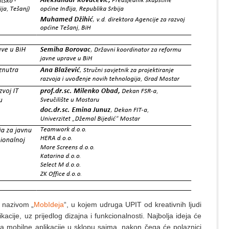
d nazivom „
MobIdeja
“, u kojem udruga UPIT od kreativnih ljudi
kacije, uz prijedlog dizajna i funkcionalnosti. Najbolja ideja će
za mobilne aplikacije u sklopu sajma, nakon čega će polaznici