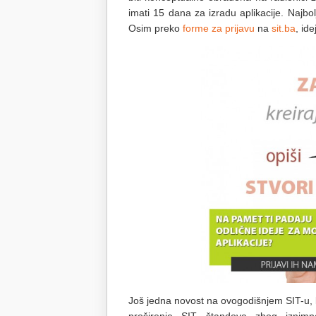
imati 15 dana za izradu aplikacije. Najb
Osim preko
forme za prijavu
na
sit.ba
, id
Još jedna novost na ovogodišnjem SIT-u, k