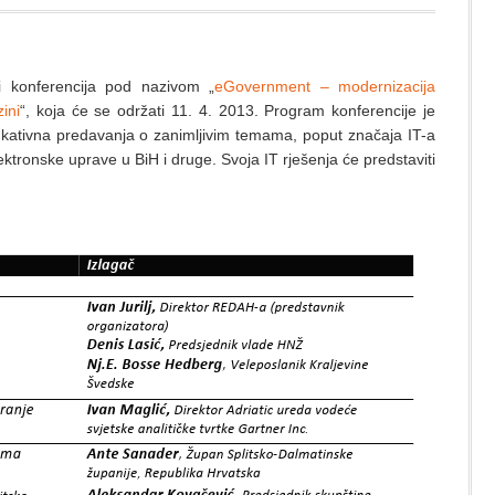
 i konferencija pod nazivom „
eGovernment – modernizacija
ini
“, koja će se održati 11. 4. 2013. Program konferencije je
dukativna predavanja o zanimljivim temama, poput značaja IT-a
ektronske uprave u BiH i druge. Svoja IT rješenja će predstaviti