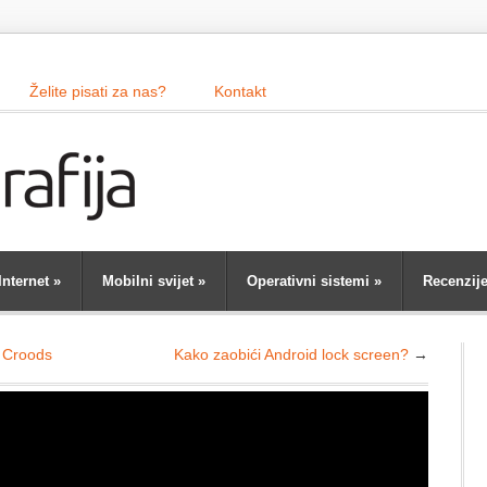
Želite pisati za nas?
Kontakt
Internet
»
Mobilni svijet
»
Operativni sistemi
»
Recenzij
e Croods
Kako zaobići Android lock screen?
→