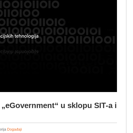
 „eGovernment“ u sklopu SIT-a i
orija
Događaji