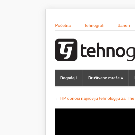
Početna
Tehnografi
Baneri
Događaji
Društvene mreže
»
←
HP donosi najnoviju tehnologiju za Th