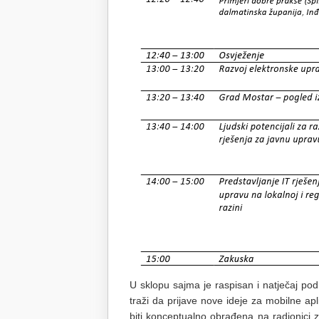
U sklopu sajma je raspisan i natječaj po
traži da prijave nove ideje za mobilne apli
biti konceptualno obrađena na radionici 