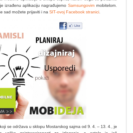
olje izrađenu aplikaciju nagrađujemo
Samsungovim
mobitelom.
eje sad možete prijaviti i na
SIT-ovoj Facebook stranici
.
oji se održava u sklopu Mostarskog sajma od 9. 4. – 13. 4., je