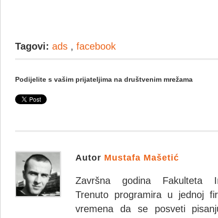
Tagovi:
ads
,
facebook
Podijelite s vašim prijateljima na društvenim mrežama
Autor
Mustafa Mašetić
Završna godina Fakulteta Inf
Trenuto programira u jednoj fi
vremena da se posveti pisanju