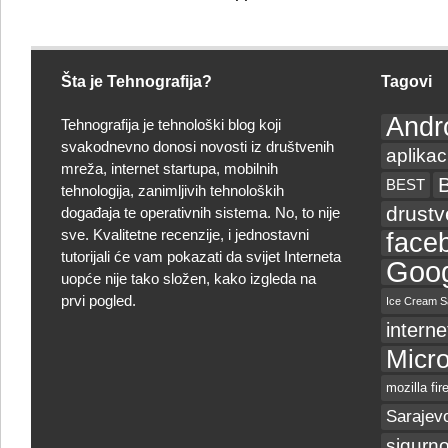
Šta je Tehnografija?
Tagovi
Andr
Tehnografija je tehnološki blog koji
svakodnevno donosi novosti iz društvenih
aplikac
mreža, internet startupa, mobilnih
BEST
tehnologija, zanimljivih tehnoloških
drust
događaja te operativnih sistema. No, to nije
sve. Kvalitetne recenzije, i jednostavni
face
tutorijali će vam pokazati da svijet Interneta
Goog
uopće nije tako složen, kako izgleda na
prvi pogled.
Ice Cream S
interne
Micro
mozilla fir
Sarajev
sigurno