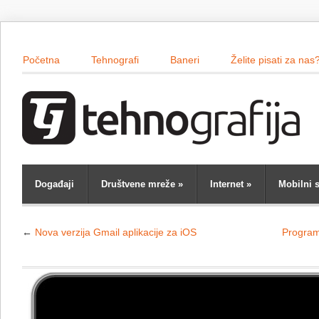
Početna
Tehnografi
Baneri
Želite pisati za nas
Događaji
Društvene mreže
»
Internet
»
Mobilni s
←
Nova verzija Gmail aplikacije za iOS
Programe