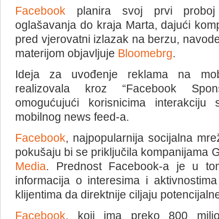
Facebook
planira svoj prvi proboj
oglašavanja do kraja Marta, dajući komp
pred vjerovatni izlazak na berzu, navod
materijom objavljuje
Bloomebrg
.
Ideja za uvođenje reklama na mobi
realizovala kroz “Facebook Spon
omogućujući korisnicima interakciju
mobilnog news feed-a.
Facebook
, najpopularnija socijalna mr
pokušaju bi se priključila kompanijama 
Media
. Prednost Facebook-a je u to
informacija o interesima i aktivnostim
klijentima da direktnije ciljaju potencijaln
Facebook
, koji ima preko 800 milion