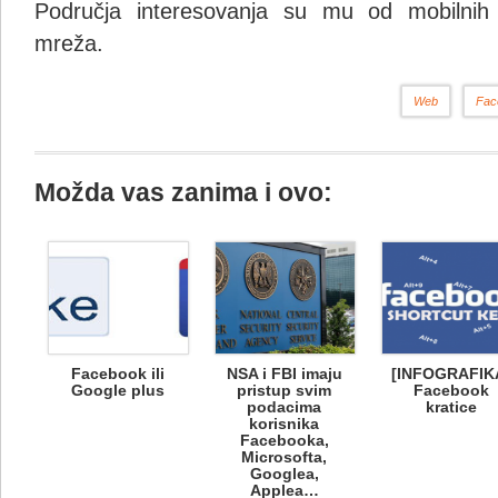
Područja interesovanja su mu od mobilnih 
mreža.
Web
Fac
Možda vas zanima i ovo:
Facebook ili
NSA i FBI imaju
[INFOGRAFIK
Google plus
pristup svim
Facebook
podacima
kratice
korisnika
Facebooka,
Microsofta,
Googlea,
Applea…