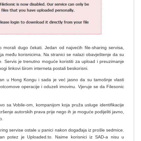
orali dugo čekati. Jedan od najvećih file-sharing servisa,
aja među korisnicima. Na stranici se nalazi obavještenje da su
 Servis je trenutno moguće koristiti za upload i preuzimanje
nogi linkovi širom interneta postali beskorisni.
iran u Hong Kongu i sada je već jasno da su tamošnje vlasti
otcomove operacije i oduzeli imovinu. Vjeruje se da Filesonic
vo sa Vobile-om, kompanijom koja pruža usluge identifikacije
ršenje autorskih prava prije nego ih je moguće podijeliti javno,
o.
aring servise ostale u panici nakon događaja iz prošle sedmice.
etan potez je Uploaded.to. Naime korisnici iz SAD-a nisu u