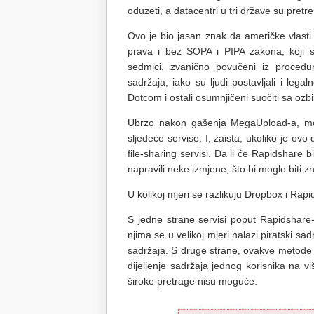
oduzeti, a datacentri u tri države su pretre
Ovo je bio jasan znak da američke vlasti
prava i bez SOPA i PIPA zakona, koji s
sedmici, zvanično povučeni iz proced
sadržaja, iako su ljudi postavljali i leg
Dotcom i ostali osumnjičeni suočiti sa ozb
Ubrzo nakon gašenja MegaUpload-a, mogli
sljedeće servise. I, zaista, ukoliko je ovo
file-sharing servisi. Da li će Rapidshare b
napravili neke izmjene, što bi moglo biti
U kolikoj mjeri se razlikuju Dropbox i Rap
S jedne strane servisi poput Rapidshare-
njima se u velikoj mjeri nalazi piratski sadr
sadržaja. S druge strane, ovakve metode 
dijeljenje sadržaja jednog korisnika na 
široke pretrage nisu moguće.