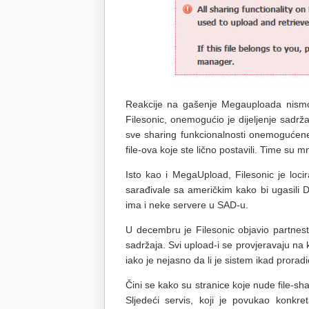
Reakcije na gašenje Megauploada nismo m
Filesonic, onemogućio je dijeljenje sadrž
sve sharing funkcionalnosti onemogućene.
file-ova koje ste lično postavili. Time su m
Isto kao i MegaUpload, Filesonic je loc
sarađivale sa američkim kako bi ugasili D
ima i neke servere u SAD-u.
U decembru je Filesonic objavio partnest
sadržaja. Svi upload-i se provjeravaju na k
iako je nejasno da li je sistem ikad proradi
Čini se kako su stranice koje nude file-sh
Sljedeći servis, koji je povukao konkr