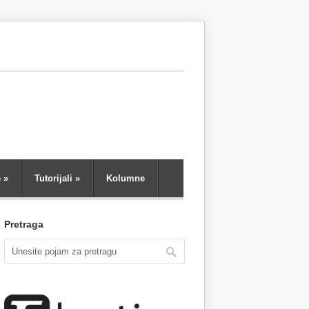
e
»
Tutorijali
»
Kolumne
Pretraga