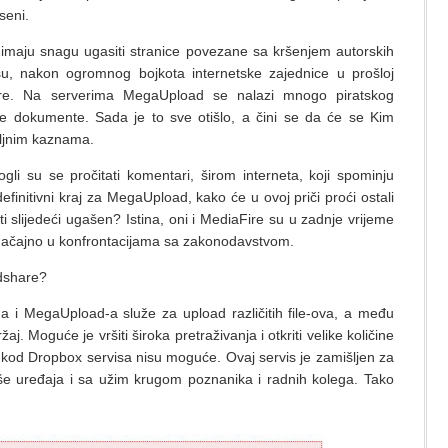
seni.
 imaju snagu ugasiti stranice povezane sa kršenjem autorskih
u, nakon ogromnog bojkota internetske zajednice u prošloj
ure. Na serverima MegaUpload se nalazi mnogo piratskog
alne dokumente. Sada je to sve otišlo, a čini se da će se Kim
iljnim kaznama.
 su se pročitati komentari, širom interneta, koji spominju
 definitivni kraj za MegaUpload, kako će u ovoj priči proći ostali
iti slijedeći ugašen? Istina, oni i MediaFire su u zadnje vrijeme
 značajno u konfrontacijama sa zakonodavstvom.
idshare?
a i MegaUpload-a služe za upload različitih file-ova, a među
žaj. Moguće je vršiti široka pretraživanja i otkriti velike količine
kod Dropbox servisa nisu moguće. Ovaj servis je zamišljen za
više uređaja i sa užim krugom poznanika i radnih kolega. Tako