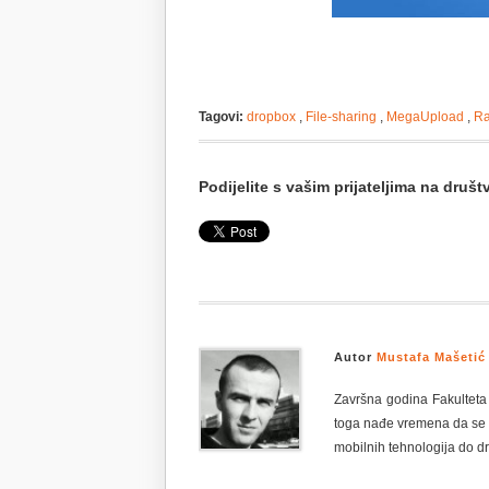
Tagovi:
dropbox
,
File-sharing
,
MegaUpload
,
Ra
Podijelite s vašim prijateljima na dru
Autor
Mustafa Mašetić
Završna godina Fakulteta I
toga nađe vremena da se p
mobilnih tehnologija do d