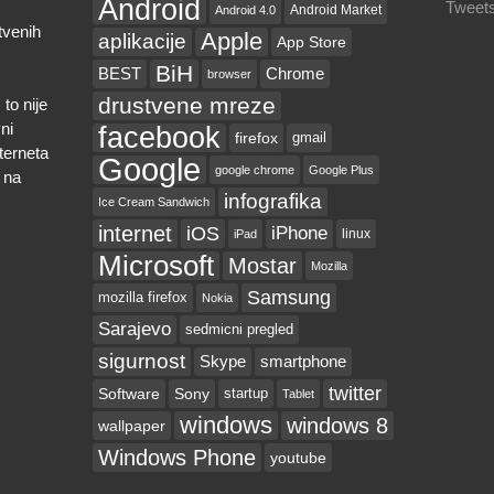
Android
Tweets
Android Market
Android 4.0
tvenih
Apple
aplikacije
App Store
BiH
BEST
Chrome
browser
drustvene mreze
to nije
ni
facebook
firefox
gmail
nterneta
Google
google chrome
Google Plus
 na
infografika
Ice Cream Sandwich
internet
iOS
iPhone
linux
iPad
Microsoft
Mostar
Mozilla
Samsung
mozilla firefox
Nokia
Sarajevo
sedmicni pregled
sigurnost
Skype
smartphone
twitter
Software
Sony
startup
Tablet
windows
windows 8
wallpaper
Windows Phone
youtube