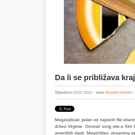
Da li se približava kra
Objavljeno 23.01.2012. - autor
Mustafa Mašetić
-
MegaUpload, jedan od najvećih file-sharin
državi Virginia. Osnivač ovog site-a Ki
američkih vlasti. MegaVideo, streaming s