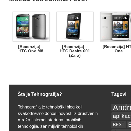
[Recenzija] –
[Recenzija] –
[Recenzija] H
HTC One M8
HTC Desire 601
One
(Zara)
Šta je Tehnografija?
Tagovi
Andr
Tehnografija je tehnološki blog koji
svakodnevno donosi novosti iz društvenih
aplikac
mreža, internet startupa, mobilnih
BEST
tehnologija, zanimljivih tehnoloških