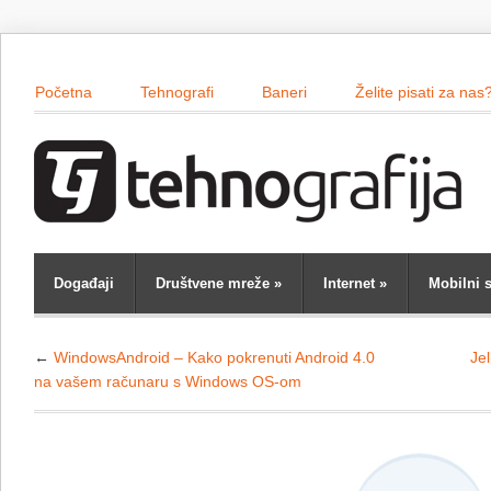
Početna
Tehnografi
Baneri
Želite pisati za nas
Događaji
Društvene mreže
»
Internet
»
Mobilni s
←
WindowsAndroid – Kako pokrenuti Android 4.0
Je
na vašem računaru s Windows OS-om