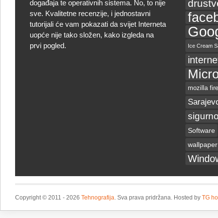
drust
događaja te operativnih sistema. No, to nije
sve. Kvalitetne recenzije, i jednostavni
face
tutorijali će vam pokazati da svijet Interneta
Goog
uopće nije tako složen, kako izgleda na
prvi pogled.
Ice Cream S
interne
Micro
mozilla fir
Sarajev
sigurno
Software
wallpaper
Windo
Copyright © 2011 - 2026
Tehnografija
. Sva prava pridržana. Hosted by
TG ho