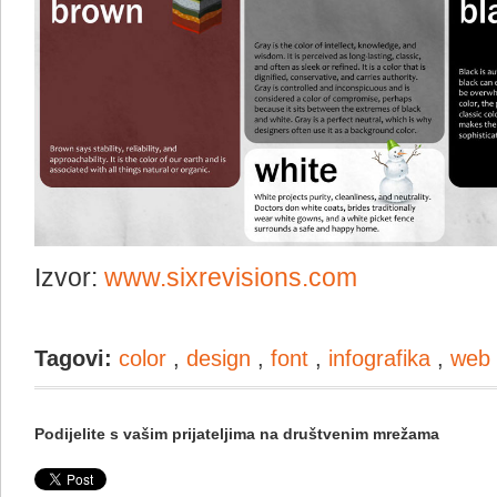
Izvor:
www.sixrevisions.com
Tagovi:
color
,
design
,
font
,
infografika
,
web
Podijelite s vašim prijateljima na društvenim mrežama