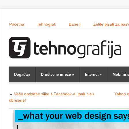
Početna
Tehnografi
Baneri
Želite pisati za nas
Događaji
Društvene mreže
»
Internet
»
Mobilni s
←
Vaše obrisane slike s Facebook-a, ipak nisu
Yahoo ot
obrisane!