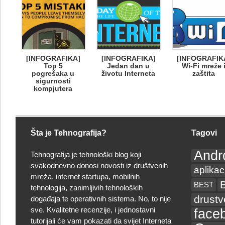
[INFOGRAFIKA]
[INFOGRAFIKA]
[INFOGRAFIK
Top 5
Jedan dan u
Wi-Fi mreže 
pogrešaka u
životu Interneta
zaštita
sigurnosti
kompjutera
Šta je Tehnografija?
Tagovi
Andr
Tehnografija je tehnološki blog koji
svakodnevno donosi novosti iz društvenih
aplikac
mreža, internet startupa, mobilnih
BEST
tehnologija, zanimljivih tehnoloških
drust
događaja te operativnih sistema. No, to nije
sve. Kvalitetne recenzije, i jednostavni
face
tutorijali će vam pokazati da svijet Interneta