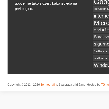
Goog
uopće nije tako složen, kako izgleda na
prvi pogled.
Ice Cream S
interne
Micro
mozilla fir
Sarajev
sigurno
Software
wallpaper
Windo
Copyright © 2011 - 2026
Tehnografija
. Sva prava pridržana. Hosted by
TG ho