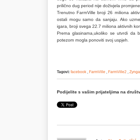
prilično dug period nije doživjela promjene
Trenutno FarmVille broji 26 miliona aktiv
ostali mogu samo da sanjaju. Ako uzmem
igara, broji svega 22.7 miliona aktivnih ko
Prema glasinama,ukoliko se utvrdi da bi
potezom mogla ponoviti svoj uspjeh.
Tagovi:
facebook
,
FarmVille
,
FarmVille2
,
Zynga
Podijelite s vašim prijateljima na dru