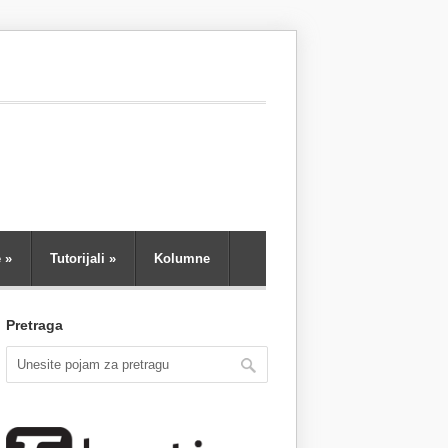
e
»
Tutorijali
»
Kolumne
Pretraga