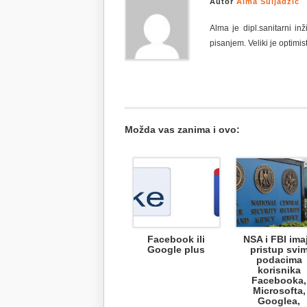
Autor
Alma Suljadžić
Alma je dipl.sanitarni i
pisanjem. Veliki je optimist
Možda vas zanima i ovo:
Facebook ili
NSA i FBI ima
Google plus
pristup svi
podacima
korisnika
Facebooka,
Microsofta,
Googlea,