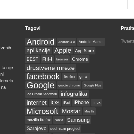
Tagovi
Pratit
Android
Tweets
Android Market
Android 4.0
tvenih
Apple
aplikacije
App Store
BiH
BEST
Chrome
browser
drustvene mreze
to nije
ni
facebook
firefox
gmail
nterneta
Google
google chrome
Google Plus
 na
infografika
Ice Cream Sandwich
internet
iOS
iPhone
linux
iPad
Microsoft
Mostar
Mozilla
Samsung
mozilla firefox
Nokia
Sarajevo
sedmicni pregled