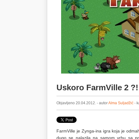
Uskoro FarmVille 2 ?!
Objavljeno 20.04.2012. - autor
Alma Suljadžić
- k
FarmVille je Zynga-ina igra koja je odmah
dugo se nalazila na samom vrhu sa pre