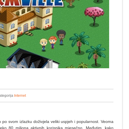
ategorija
Internet
 po svom izlazku doživjela veliki uspjeh i popularnost. Veoma
ko 80 miliona aktivnih korisnika mjesečno. Međutim, kako