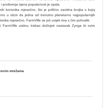
 i proširenja njena popularnost je opala.
nih korisnika mjesečno, što je prilično zavidna brojka o kojoj
o u obzir da jedna od trenutno planetarno najpopularnijih
risnika mjesečno, FarmVille se još uvijek ima s čim pohvaliti.
 FarmVille uistinu trebao doživjeti nastavak Zynga bi ovim
štvenim mrežama