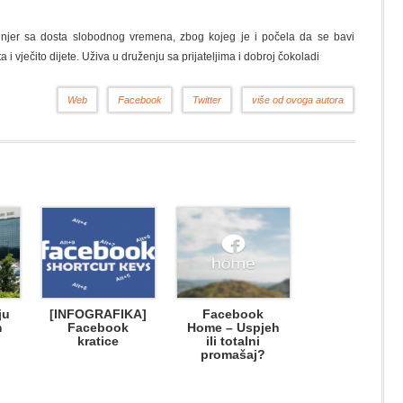
nžinjer sa dosta slobodnog vremena, zbog kojeg je i počela da se bavi
a i vječito dijete. Uživa u druženju sa prijateljima i dobroj čokoladi
Web
Facebook
Twitter
više od ovoga autora
ju
[INFOGRAFIKA]
Facebook
m
Facebook
Home – Uspjeh
kratice
ili totalni
promašaj?