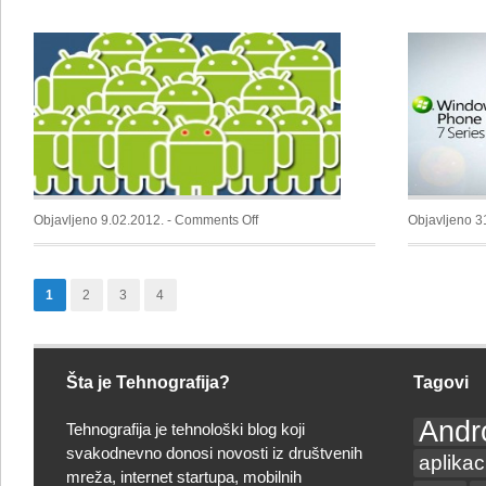
u
mass
storage
uređaj
on
Objavljeno 9.02.2012. -
Comments Off
Objavljeno 3
U.S.
vojska
na
1
2
3
4
Androidu-
u
Šta je Tehnografija?
Tagovi
Andr
Tehnografija je tehnološki blog koji
svakodnevno donosi novosti iz društvenih
aplikac
mreža, internet startupa, mobilnih