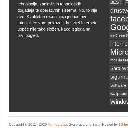
BEST
tehnologija, zanimljivih tehnoloških
drust
događaja te operativnih sistema. No, to nije
sve. Kvalitetne recenzije, i jednostavni
face
tutorijali će vam pokazati da svijet Interneta
Goog
uopće nije tako složen, kako izgleda na
prvi pogled.
Ice Cream S
interne
Micro
mozilla fir
Sarajev
sigurno
Software
wallpaper
Windo
Copyright © 2011 - 2026
Tehnografija
. Sva prava pridržana. Hosted by
TG ho