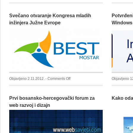
Backup
podataka
Svečano otvaranje Kongresa mladih
Potvrđeni
na
Windows
inžinjera Južne Evrope
Windows
8
(File
history)
on
Objavljeno 2.11.2012. -
Comments Off
Objavljeno 1
Svečano
otvaranje
Prvi bosansko-hercegovački forum za
Kako odab
Kongresa
mladih
web razvoj i dizajn
inžinjera
Južne
Evrope