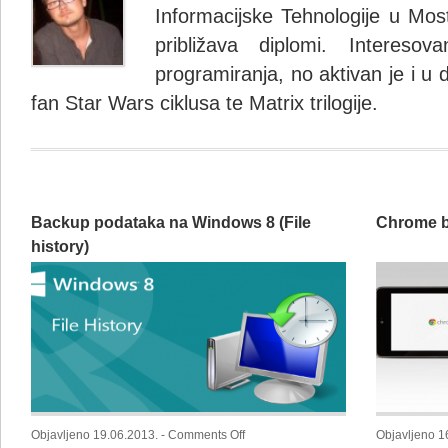
Informacijske Tehnologije u Most
približava diplomi. Interes
programiranja, no aktivan je i u 
fan Star Wars ciklusa te Matrix trilogije.
Backup podataka na Windows 8 (File
Chrome b
history)
on
Objavljeno 19.06.2013. -
Comments Off
Objavljeno 1