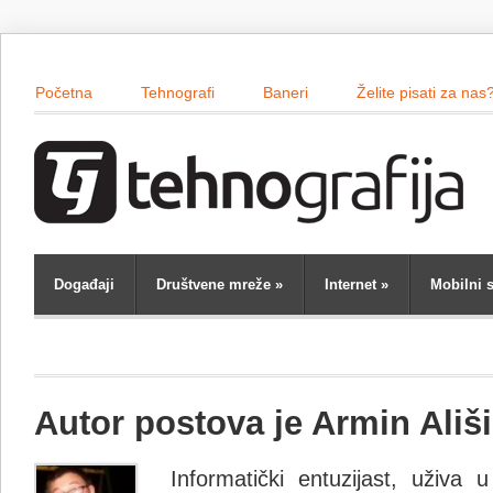
Početna
Tehnografi
Baneri
Želite pisati za nas
Događaji
Društvene mreže
»
Internet
»
Mobilni s
Autor postova je Armin Ališ
Informatički entuzijast, uživa 