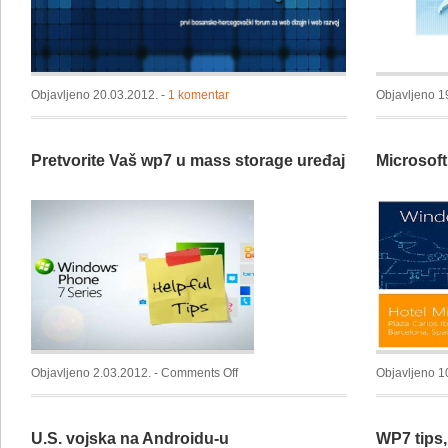
Objavljeno 20.03.2012. -
1 komentar
Objavljeno 1
Pretvorite Vaš wp7 u mass storage uređaj
Microsof
on
Objavljeno 2.03.2012. -
Comments Off
Objavljeno 1
Pretvorite
Vaš
U.S. vojska na Androidu-u
WP7 tips,
wp7